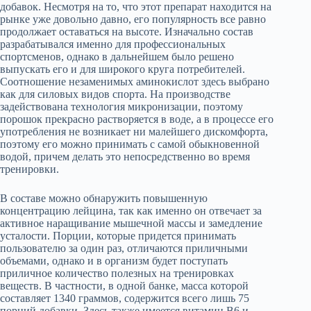
добавок. Несмотря на то, что этот препарат находится на
рынке уже довольно давно, его популярность все равно
продолжает оставаться на высоте. Изначально состав
разрабатывался именно для профессиональных
спортсменов, однако в дальнейшем было решено
выпускать его и для широкого круга потребителей.
Соотношение незаменимых аминокислот здесь выбрано
как для силовых видов спорта. На производстве
задействована технология микронизации, поэтому
порошок прекрасно растворяется в воде, а в процессе его
употребления не возникает ни малейшего дискомфорта,
поэтому его можно принимать с самой обыкновенной
водой, причем делать это непосредственно во время
тренировки.
В составе можно обнаружить повышенную
концентрацию лейцина, так как именно он отвечает за
активное наращивание мышечной массы и замедление
усталости. Порции, которые придется принимать
пользователю за один раз, отличаются приличными
объемами, однако и в организм будет поступать
приличное количество полезных на тренировках
веществ. В частности, в одной банке, масса которой
составляет 1340 граммов, содержится всего лишь 75
порций добавки. Здесь также имеется витамин В6 и