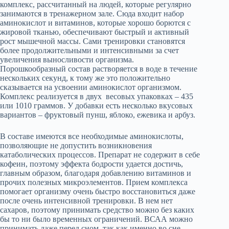
комплекс, рассчитанный на людей, которые регулярно
занимаются в тренажерном зале. Сюда входит набор
аминокислот и витаминов, которые хорошо борются с
жировой тканью, обеспечивают быстрый и активный
рост мышечной массы. Сами тренировки становятся
более продолжительными и интенсивными за счет
увеличения выносливости организма.
Порошкообразный состав растворяется в воде в течение
нескольких секунд, к тому же это положительно
сказывается на усвоении аминокислот организмом.
Комплекс реализуется в двух весовых упаковках – 435
или 1010 граммов. У добавки есть несколько вкусовых
вариантов – фруктовый пунш, яблоко, ежевика и арбуз.
В составе имеются все необходимые аминокислоты,
позволяющие не допустить возникновения
катаболических процессов. Препарат не содержит в себе
кофеин, поэтому эффекта бодрости удается достичь,
главным образом, благодаря добавлению витаминов и
прочих полезных микроэлементов. Прием комплекса
помогает организму очень быстро восстановиться даже
после очень интенсивной тренировки. В нем нет
сахаров, поэтому принимать средство можно без каких
бы то ни было временных ограничений. ВСАА можно
принимать даже перед сном, так как именно во сне