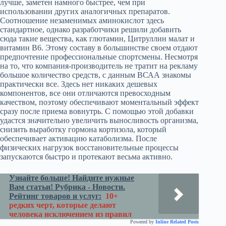
лучше, заметен намного быстрее, чем при
использовании других аналогичных препаратов.
Соотношение незаменимых аминокислот здесь
стандартное, однако разработчики решили добавить
сюда такие вещества, как глютамин, Цитруллин малат и
витамин В6. Этому составу в большинстве своем отдают
предпочтение профессиональные спортсмены. Несмотря
на то, что компания-производитель не тратит на рекламу
большое количество средств, с данным ВСАА знакомы
практически все. Здесь нет никаких дешевых
компонентов, все они отличаются превосходным
качеством, поэтому обеспечивают моментальный эффект
сразу после приема вовнутрь. С помощью этой добавки
удастся значительно увеличить выносливость организма,
снизить выработку гормона кортизола, который
обеспечивает активацию катаболизма. После
физических нагрузок восстановительные процессы
запускаются быстро и протекают весьма активно.
Узнайте больше! Найдите нужные
Вам статьи! Рубрика - Новости.
Рейтинг товаров и услуг:
10+
редких черт, которые делают
человека исключением из правил
Powered by
Inline Related Posts