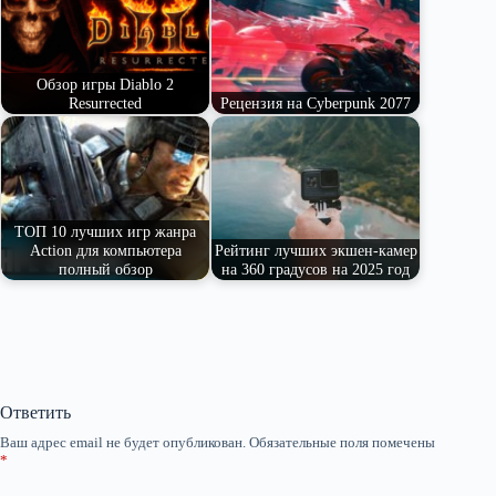
ni
ть
ki
Обзор игры Diablo 2
Resurrected
Рецензия на Cyberpunk 2077
ТОП 10 лучших игр жанра
Action для компьютера
Рейтинг лучших экшен-камер
полный обзор
на 360 градусов на 2025 год
Ответить
Ваш адрес email не будет опубликован.
Обязательные поля помечены
*