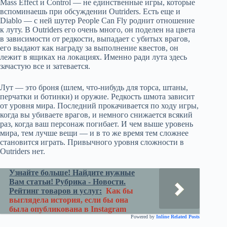
Mass Effect и Control — не единственные игры, которые
вспоминаешь при обсуждении Outriders. Есть еще и
Diablo — с ней шутер People Can Fly роднит отношение
к луту. В Outriders его очень много, он поделен на цвета
в зависимости от редкости, выпадает с убитых врагов,
его выдают как награду за выполнение квестов, он
лежит в ящиках на локациях. Именно ради лута здесь
зачастую все и затевается.
Лут — это броня (шлем, что-нибудь для торса, штаны,
перчатки и ботинки) и оружие. Редкость шмота зависит
от уровня мира. Последний прокачивается по ходу игры,
когда вы убиваете врагов, и немного снижается всякий
раз, когда ваш персонаж погибает. И чем выше уровень
мира, тем лучше вещи — и в то же время тем сложнее
становится играть. Привычного уровня сложности в
Outriders нет.
Узнайте больше! Найдите нужные
Вам статьи! Рубрика - Новости.
Рейтинг товаров и услуг:
Как бы
выглядела история, если бы она
была опубликована в Instagram
Powered by
Inline Related Posts