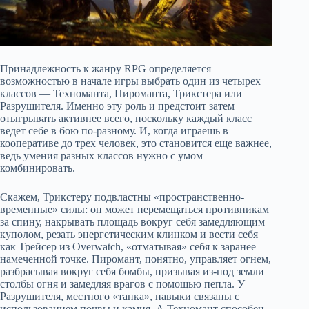
Принадлежность к жанру RPG определяется
возможностью в начале игры выбрать один из четырех
классов — Техноманта, Пироманта, Трикстера или
Разрушителя. Именно эту роль и предстоит затем
отыгрывать активнее всего, поскольку каждый класс
ведет себе в бою по-разному. И, когда играешь в
кооперативе до трех человек, это становится еще важнее,
ведь умения разных классов нужно с умом
комбинировать.
Скажем, Трикстеру подвластны «пространственно-
временные» силы: он может перемещаться противникам
за спину, накрывать площадь вокруг себя замедляющим
куполом, резать энергетическим клинком и вести себя
как Трейсер из Overwatch, «отматывая» себя к заранее
намеченной точке. Пиромант, понятно, управляет огнем,
разбрасывая вокруг себя бомбы, призывая из-под земли
столбы огня и замедляя врагов с помощью пепла. У
Разрушителя, местного «танка», навыки связаны с
использованием почвы и камня. А Техномант способен