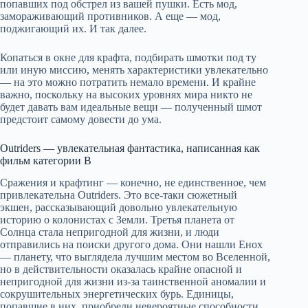
попавших под обстрел из вашей пушки. Есть мод,
замораживающий противников. А еще — мод,
поджигающий их. И так далее.
Копаться в окне для крафта, подбирать шмотки под ту
или иную миссию, менять характеристики увлекательно
— на это можно потратить немало времени. И крайне
важно, поскольку на высоких уровнях мира никто не
будет давать вам идеальные вещи — полученный шмот
предстоит самому довести до ума.
Outriders — увлекательная фантастика, написанная как
фильм категории B
Сражения и крафтинг — конечно, не единственное, чем
привлекательна Outriders. Это все-таки сюжетный
экшен, рассказывающий довольно увлекательную
историю о колонистах с Земли. Третья планета от
Солнца стала непригодной для жизни, и люди
отправились на поиски другого дома. Они нашли Енох
— планету, что выглядела лучшим местом во Вселенной,
но в действительности оказалась крайне опасной и
непригодной для жизни из-за таинственной аномалии и
сокрушительных энергетических бурь. Единицы,
попавшие в них, приобрели невероятные способности,