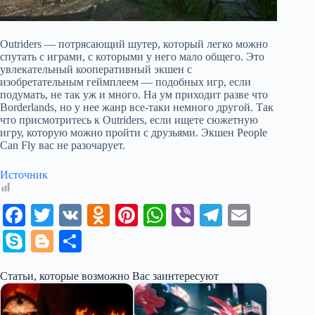
Outriders — потрясающий шутер, который легко можно
спутать с играми, с которыми у него мало общего. Это
увлекательный кооперативный экшен с
изобретательным геймплеем — подобных игр, если
подумать, не так уж и много. На ум приходит разве что
Borderlands, но у нее жанр все-таки немного другой. Так
что присмотритесь к Outriders, если ищете сюжетную
игру, которую можно пройти с друзьями. Экшен People
Can Fly вас не разочарует.
Источник
Fa
T
V
O
Pi
W
Vi
Te
E
ce
wi
K
dn
nt
ha
be
le
m
S
Bl
О
bo
tte
ok
er
ts
r
gr
ail
ky
og
тп
Статьи, которые возможно Вас заинтересуют
ok
r
la
es
A
a
pe
ge
ра
ss
t
pp
m
r
ви