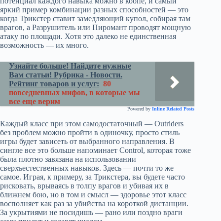
потенциал каждого навыка можно в коопе, и самый
яркий пример комбинации разных способностей — это
когда Трикстер ставит замедляющий купол, собирая там
врагов, а Разрушитель или Пиромант проводят мощную
атаку по площади. Хотя это далеко не единственная
возможность — их много.
Узнайте больше! Найдите нужные
Вам статьи! Рубрика - Новости.
Рейтинг товаров и услуг:
80
повседневных мифов, в которые мы
все еще верим
Powered by
Inline Related Posts
Каждый класс при этом самодостаточный — Outriders
без проблем можно пройти в одиночку, просто стиль
игры будет зависеть от выбранного направления. В
сингле все это больше напоминает Control, которая тоже
была плотно завязана на использовании
сверхъестественных навыков. Здесь — почти то же
самое. Играя, к примеру, за Трикстера, вы будете часто
рисковать, врываясь в толпу врагов и убивая их в
ближнем бою, но в том и смысл — здоровье этот класс
восполняет как раз за убийства на короткой дистанции.
За укрытиями не посидишь — рано или поздно враги