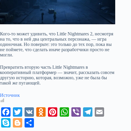
Кого-то может удивить, что Little Nightmares 2, несмотря
на то, что в ней два центральных персонажа, — игра
одиночная. Но поверьте: это только до тех пор, пока вы
не поймете, что сделать иначе разработчики просто не
могли.
Превратить вторую часть Little Nightmares в
кооперативный платформер — значит, рассказать совсем
другую историю, которая, возможно, уже не была бы
такой же пугающей.
Источник
Fa
T
V
O
Pi
W
Vi
Te
E
ce
wi
K
dn
nt
ha
be
le
m
S
Bl
О
bo
tte
ok
er
ts
r
gr
ail