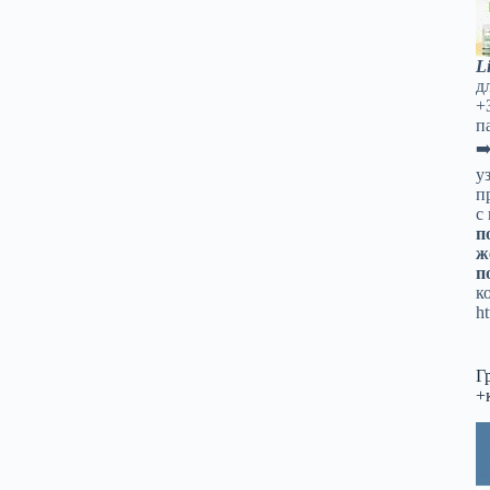
L
д
+
п
➡
у
п
с
п
ж
п
к
ht
Г
+