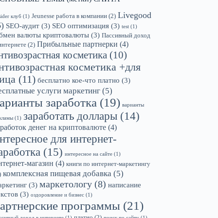
Livegood
Jeunesse работа в компании
(2)
sider клуб
(1)
6)
SEO-аудит
(3)
SEO оптимизация
(3)
test
(1)
бмен валюты криптовалюты
(3)
Пассивный доход
Прибыльные партнерки
(4)
интернете
(2)
нтивозрастная косметика
(10)
нтивозрастная косметика +для
ица
(11)
бесплатно кое-что платно
(3)
есплатные услуги маркетинг
(5)
арианты заработка
(19)
варианты
заработать доллары
(14)
кламы
(1)
аработок денег на криптовалюте
(4)
нтересное для интернет-
аработка
(15)
интересное на сайте
(1)
нтернет-магазин
(4)
книги по интернет-маркетингу
комплексная пищевая добавка
(5)
)
маркетологу
(8)
аркетинг
(3)
написание
екстов
(3)
оздоровление и бизнес
(1)
артнерские программы
(21)
платно
(2)
ссивный доход в интернете
(1)
поиск по сайту
(1)