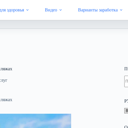
ля здоровья
Видео
Варианты заработка
ернет-копилка, профилактика здоровья с Livegood, заработок в 
пляжах
П
Н
слуг
н
н
пляжах
Р
Р
О