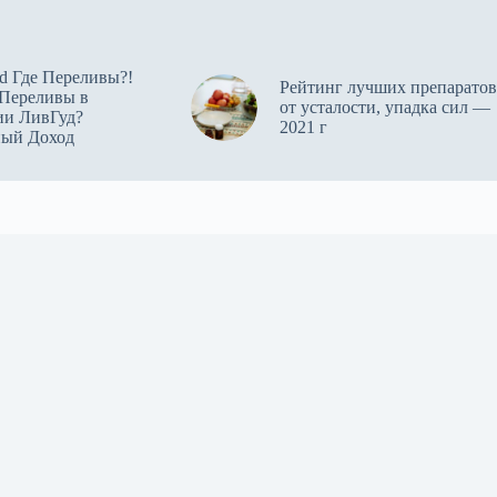
d Где Переливы?!
Рейтинг лучших препаратов
 Переливы в
от усталости, упадка сил —
ии ЛивГуд?
2021 г
ный Доход