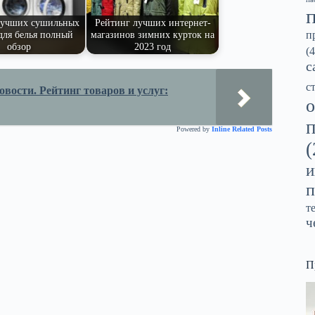
лучших сушильных
Рейтинг лучших интернет-
п
ля белья полный
магазинов зимних курток на
обзор
2023 год
(4
с
с
вости. Рейтинг товаров и услуг:
о
Powered by
Inline Related Posts
(
и
п
т
ч
П