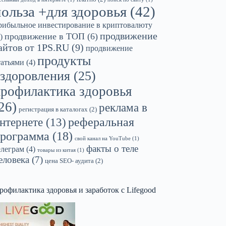
польза +для здоровья
(42)
рибыльное инвестирование в криптовалюту
продвижение
продвижение в ТОП
(6)
)
айтов от 1PS.RU
(9)
продвижение
продукты
татьями
(4)
здоровления
(25)
профилактика здоровья
26)
реклама в
регистрация в каталогах
(2)
реферальная
нтернете
(13)
рограмма
(18)
свой канал на YouTube
(1)
факты о теле
елеграм
(4)
товары из китая
(1)
еловека
(7)
цена SEO- аудита
(2)
рофилактика здоровья и заработок с Lifegood