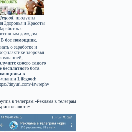
ifegood
, продукты
ля Здоровья и Красоты
Заработок с
ассивным доходом.
️В
бот помощник
,
знать о заработке и
рофилактике здоровья
 компанией,
олучите своего такого
е бесплатного бота
омощника в
омпании
Lifegood:
tps://tinyurl.com/4swrephv
руппа в телеграм:»Реклама в телеграм
криптовалюта»