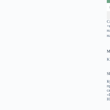
С
+
н
н
М
K
S
К
п
с
«
Н