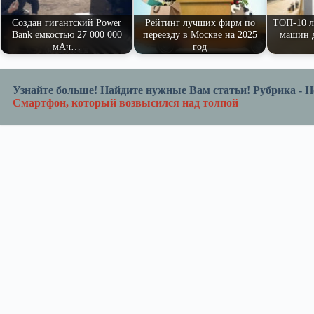
ni
Создан гигантский Power
Рейтинг лучших фирм по
ТОП-10 
Bank емкостью 27 000 000
переезду в Москве на 2025
машин д
ki
мАч…
год
Узнайте больше! Найдите нужные Вам статьи! Рубрика - Но
Смартфон, который возвысился над толпой