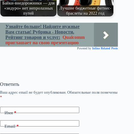
Байки-внедорожники — для
«эндуро» нет непролазных
Лучшие бюджетные фитнес-
путей
браслеты на 2022 год
Узнайте больше! Найдите нужные
Вам статьи! Рубрика - Новости.
Рейтинг товаров и услуг:
Qualcomm
приглашает на свою презентацию
Powered by
Inline Related Posts
Ответить
Ваш адрес email не будет опубликован.
Обязательные поля помечены
*
Имя
*
Email
*