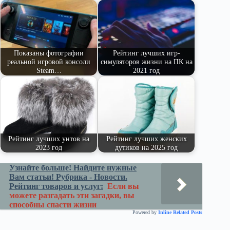
pe
ge
ра
ss
t
pp
m
r
ви
ni
ть
ki
Показаны фотографии
Рейтинг лучших игр-
реальной игровой консоли
симуляторов жизни на ПК на
Steam…
2021 год
Рейтинг лучших унтов на
Рейтинг лучших женских
2023 год
дутиков на 2025 год
Узнайте больше! Найдите нужные
Вам статьи! Рубрика - Новости.
Рейтинг товаров и услуг:
Если вы
можете разгадать эти загадки, вы
способны спасти жизни
Powered by
Inline Related Posts