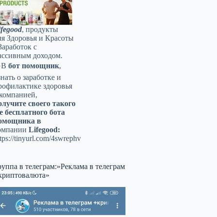
ifegood
, продукты
ля Здоровья и Красоты
Заработок с
ассивным доходом.
️В
бот помощник
,
знать о заработке и
рофилактике здоровья
 компанией,
олучите своего такого
е бесплатного бота
омощника в
омпании
Lifegood:
tps://tinyurl.com/4swrephv
руппа в телеграм:»Реклама в телеграм
криптовалюта»