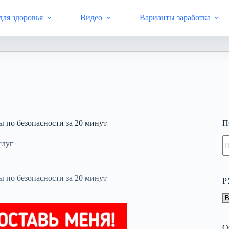
ля здоровья
Видео
Варианты заработка
ернет-копилка, профилактика здоровья с Livegood, заработок в 
 по безопасности за 20 минут
П
Н
слуг
н
н
 по безопасности за 20 минут
Р
Р
О