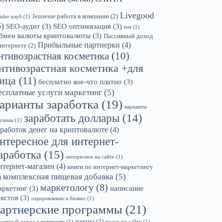
Livegood
Jeunesse работа в компании
(2)
sider клуб
(1)
6)
SEO-аудит
(3)
SEO оптимизация
(3)
test
(1)
бмен валюты криптовалюты
(3)
Пассивный доход
Прибыльные партнерки
(4)
интернете
(2)
нтивозрастная косметика
(10)
нтивозрастная косметика +для
ица
(11)
бесплатно кое-что платно
(3)
есплатные услуги маркетинг
(5)
арианты заработка
(19)
варианты
заработать доллары
(14)
кламы
(1)
аработок денег на криптовалюте
(4)
нтересное для интернет-
аработка
(15)
интересное на сайте
(1)
нтернет-магазин
(4)
книги по интернет-маркетингу
комплексная пищевая добавка
(5)
)
маркетологу
(8)
аркетинг
(3)
написание
екстов
(3)
оздоровление и бизнес
(1)
артнерские программы
(21)
платно
(2)
ссивный доход в интернете
(1)
поиск по сайту
(1)