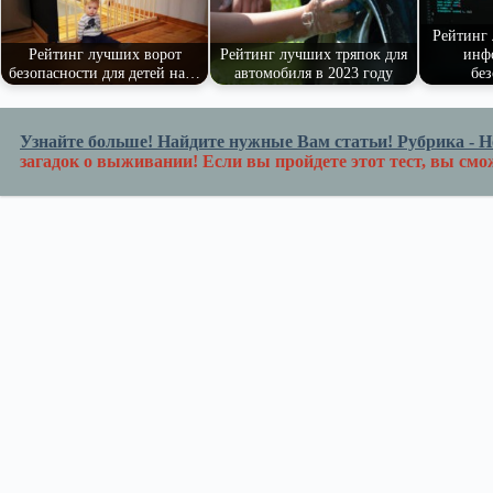
ni
Рейтинг 
Рейтинг лучших ворот
Рейтинг лучших тряпок для
инф
ki
безопасности для детей на…
автомобиля в 2023 году
бе
Узнайте больше! Найдите нужные Вам статьи! Рубрика - Но
загадок о выживании! Если вы пройдете этот тест, вы смо