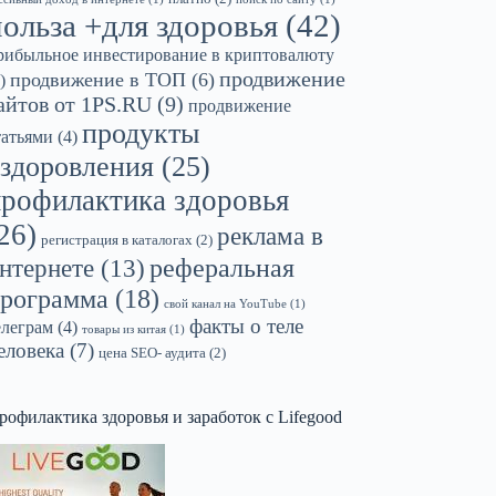
польза +для здоровья
(42)
рибыльное инвестирование в криптовалюту
продвижение
продвижение в ТОП
(6)
)
айтов от 1PS.RU
(9)
продвижение
продукты
татьями
(4)
здоровления
(25)
профилактика здоровья
26)
реклама в
регистрация в каталогах
(2)
реферальная
нтернете
(13)
рограмма
(18)
свой канал на YouTube
(1)
факты о теле
елеграм
(4)
товары из китая
(1)
еловека
(7)
цена SEO- аудита
(2)
рофилактика здоровья и заработок с Lifegood