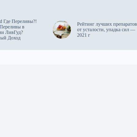
d Где Переливы?!
Рейтинг лучших препаратов
 Переливы в
от усталости, упадка сил —
ии ЛивГуд?
2021 г
ный Доход