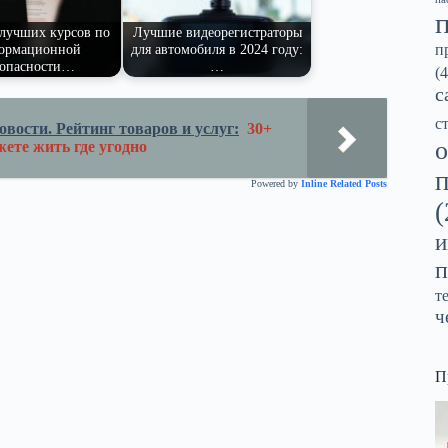
лучших курсов по
Лучшие видеорегистраторы
п
ормационной
для автомобиля в 2024 году:
зопасности…
…
(4
с
с
вости. Рейтинг товаров и услуг:
30+
о
жете жить где угодно
Powered by
Inline Related Posts
(
и
п
т
ч
П