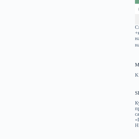
С
+
н
н
М
K
S
К
п
с
«
Н