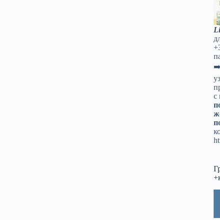
L
д
+
п
➡
у
п
с
п
ж
п
к
ht
Г
+