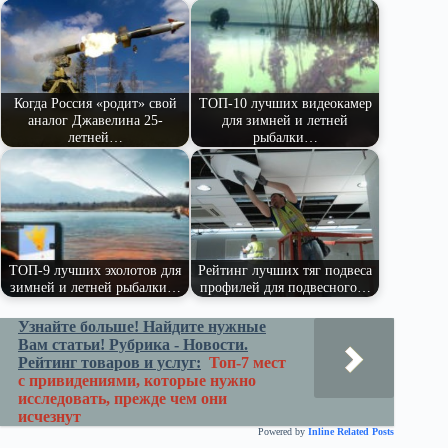
pe
ge
ра
ss
t
pp
m
r
ви
ni
ть
ki
Когда Россия «родит» свой
ТОП-10 лучших видеокамер
аналог Джавелина 25-
для зимней и летней
летней…
рыбалки…
ТОП-9 лучших эхолотов для
Рейтинг лучших тяг подвеса
зимней и летней рыбалки…
профилей для подвесного…
Узнайте больше! Найдите нужные
Вам статьи! Рубрика - Новости.
Рейтинг товаров и услуг:
Топ-7 мест
с привидениями, которые нужно
исследовать, прежде чем они
исчезнут
Powered by
Inline Related Posts