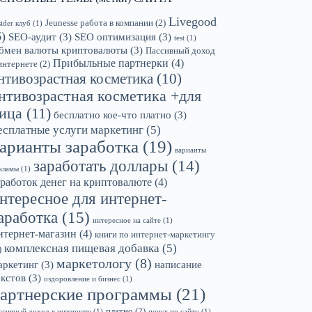
Livegood
Jeunesse работа в компании
(2)
sider клуб
(1)
6)
SEO-аудит
(3)
SEO оптимизация
(3)
test
(1)
бмен валюты криптовалюты
(3)
Пассивный доход
Прибыльные партнерки
(4)
интернете
(2)
нтивозрастная косметика
(10)
нтивозрастная косметика +для
ица
(11)
бесплатно кое-что платно
(3)
есплатные услуги маркетинг
(5)
арианты заработка
(19)
варианты
заработать доллары
(14)
кламы
(1)
аработок денег на криптовалюте
(4)
нтересное для интернет-
аработка
(15)
интересное на сайте
(1)
нтернет-магазин
(4)
книги по интернет-маркетингу
комплексная пищевая добавка
(5)
)
маркетологу
(8)
аркетинг
(3)
написание
екстов
(3)
оздоровление и бизнес
(1)
артнерские программы
(21)
платно
(2)
ссивный доход в интернете
(1)
поиск по сайту
(1)