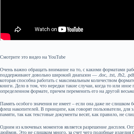
Смотрите это видео на YouTube
Очень важно обращать внимание на то, с какими форматами раб
поддерживают довольно широкий диапазон — .doc, .txt, .fb2, .pdf
которая способна работать с максимальным количеством форма
книги. Дело в том, что нередки такие случаи, когда то или иное 
определенном формате, причем переменить его на другой весьм
Память особого значения не имеет – если она даже не слишком б
флеш накопителей. В принципе, как говорят пользователи, для э
памяти, так как текстовые документы весят, как правило, не сл
Одним из ключевых моментов является разрешение дисплея. Опт
дюймов. Это не слишком много, за счет чего подобные изделия б