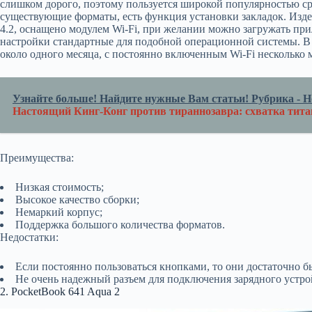
слишком дорого, поэтому пользуется широкой популярностью ср
существующие форматы, есть функция установки закладок. Изде
4.2, оснащено модулем Wi-Fi, при желании можно загружать при
настройки стандартные для подобной операционной системы. В
около одного месяца, с постоянно включенным Wi-Fi несколько 
Узнайте больше! Найдите нужные Вам статьи! Рубрика - Но
Настоящий Кинг-Конг против тираннозавра: схватка тита
Преимущества:
Низкая стоимость;
Высокое качество сборки;
Немаркий корпус;
Поддержка большого количества форматов.
Недостатки:
Если постоянно пользоваться кнопками, то они достаточно б
Не очень надежный разъем для подключения зарядного устро
2. PocketBook 641 Aqua 2