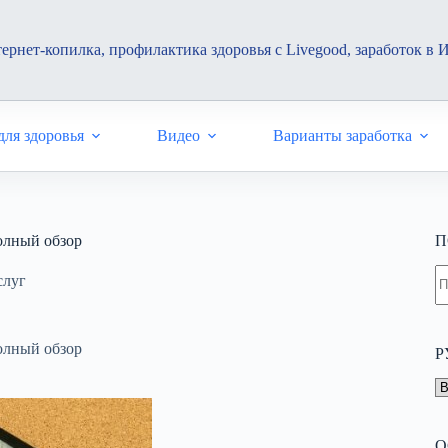
ернет-копилка, профилактика здоровья с Livegood, заработок в 
ля здоровья
Видео
Варианты заработка
олный обзор
П
Н
слуг
н
н
олный обзор
Р
Р
О