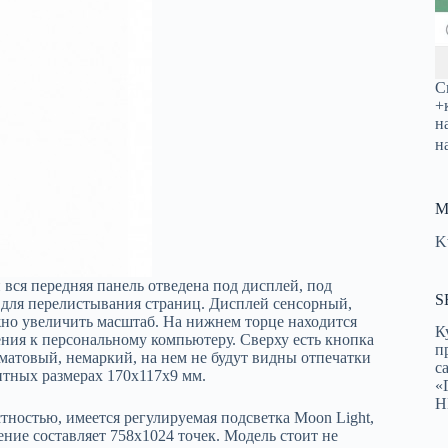
С
+
н
н
М
K
вся передняя панель отведена под дисплей, под
S
для перелистывания страниц. Дисплей сенсорный,
но увеличить масштаб. На нижнем торце находится
К
ения к персональному компьютеру. Сверху есть кнопка
п
 матовый, немаркий, на нем не будут видны отпечатки
с
ритных размерах 170х117х9 мм.
«
Н
тностью, имеется регулируемая подсветка Moon Light,
ние составляет 758х1024 точек. Модель стоит не