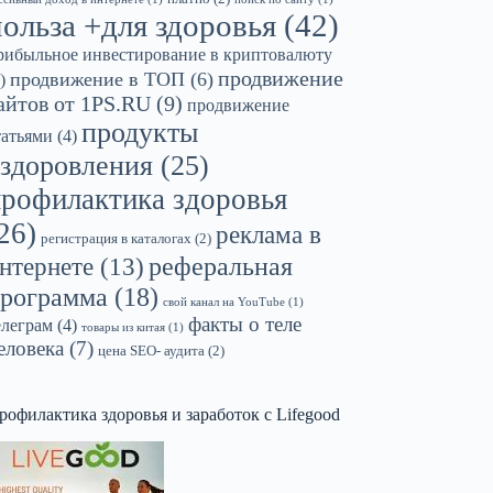
польза +для здоровья
(42)
рибыльное инвестирование в криптовалюту
продвижение
продвижение в ТОП
(6)
)
айтов от 1PS.RU
(9)
продвижение
продукты
татьями
(4)
здоровления
(25)
профилактика здоровья
26)
реклама в
регистрация в каталогах
(2)
реферальная
нтернете
(13)
рограмма
(18)
свой канал на YouTube
(1)
факты о теле
елеграм
(4)
товары из китая
(1)
еловека
(7)
цена SEO- аудита
(2)
рофилактика здоровья и заработок с Lifegood