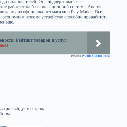
еди пользователей. Она поддерживает все
лие работает на базе операционной системы Android
ложения из официального магазина Play Market. Все
 автономном режиме устройство способно проработать
меньше.
вости. Рейтинг товаров и услуг:
нов!
Powered by
Inline Related Posts
ыстро выйдут из строя;
йства.