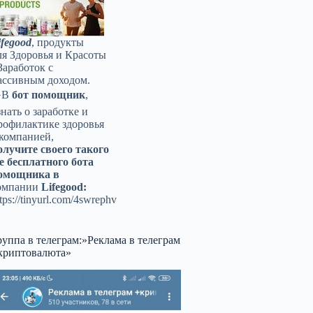
ifegood
, продукты
ля Здоровья и Красоты
Заработок с
ассивным доходом.
️В
бот помощник
,
знать о заработке и
рофилактике здоровья
 компанией,
олучите своего такого
е бесплатного бота
омощника в
омпании
Lifegood:
tps://tinyurl.com/4swrephv
руппа в телеграм:»Реклама в телеграм
криптовалюта»