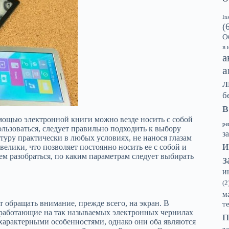
In
(
О
в 
а
а
л
б
в
мощью электронной книги можно везде носить с собой
ре
ользоваться, следует правильно подходить к выбору
з
туру практически в любых условиях, не нанося глазам
и
елики, что позволяет постоянно носить ее с собой и
ем разобраться, по каким параметрам следует выбирать
з
и
(2
м
 обращать внимание, прежде всего, на экран. В
т
 работающие на так называемых электронных чернилах
п
арактерными особенностями, однако они оба являются
па