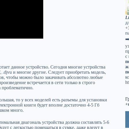
L
д
+
п
➡
у
п
с
п
ж
отает данное устройство. Сегодня многие устройства
п
, .djvu и многие другие. Следует приобретать модель,
к
тов, чтобы можно было закачивать абсолютно любые
ht
произведение встречается в сети только в строго
а проблематично.
Г
ольшая, то у всех моделей есть разъемы для установки
+
лектронной книги будет вполне достаточно 4-5 Гб
ишком много.
имальная диагональ устройства должна составлять 5-6
удут с легкостью помещаться в сумке, даже влезут в