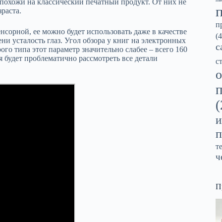
похожи на классический печатный продукт. От них не
зраста.
п
нсорной, ее можно будет использовать даже в качестве
(4
ни усталость глаз. Угол обзора у книг на электронных
с
рого типа этот параметр значительно слабее – всего 160
я будет проблематично рассмотреть все детали
с
о
(
и
п
т
ч
П