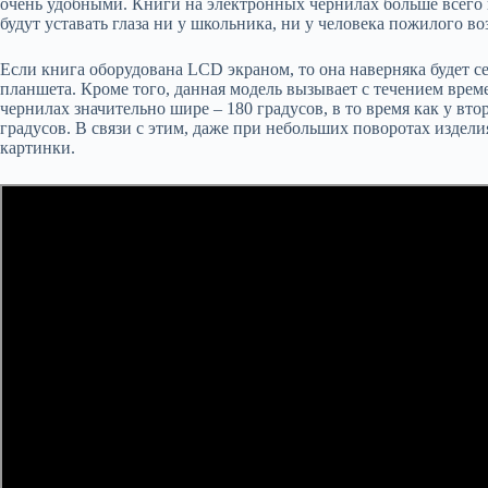
очень удобными. Книги на электронных чернилах больше всего 
будут уставать глаза ни у школьника, ни у человека пожилого во
Если книга оборудована LCD экраном, то она наверняка будет се
планшета. Кроме того, данная модель вызывает с течением време
чернилах значительно шире – 180 градусов, в то время как у вто
градусов. В связи с этим, даже при небольших поворотах издели
картинки.