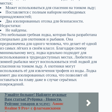
местах;
Может использоваться для спасения на тонком льду;
Поставляется с полным набором необходимых
принадлежностей;
Два изолированных отсека для безопасности.
Недостатки:
Не найдены.
Это небольшая гребная лодка, которая была разработана
специально для охотников и рыбаков. Она
предназначена для одного человека, что делает её одной
из самых лёгких в своём классе. Благодаря своему
минимальному весу, лодка идеально подходит для
использования в труднодоступных местах. Любители
зимней рыбалки могут воспользоваться этой лодкой для
спасения на тонком льду. А охотники могут
использовать её для извлечения трофеев из воды. Лодка
имеет два изолированных отсека, что позволяет ей
оставаться на плаву даже в случае серьёзных
повреждений.
Узнайте больше! Найдите нужные
Вам статьи! Рубрика - Новости.
Рейтинг товаров и услуг:
Анонс
Realme 9 Pro+ с флагманскими