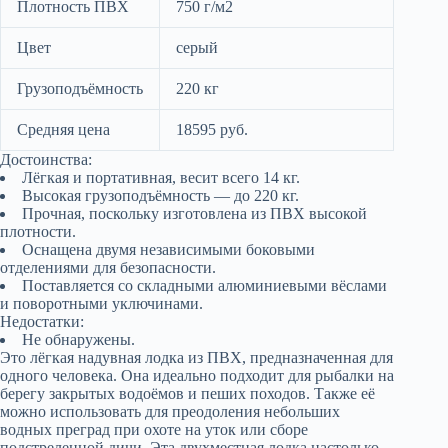
Плотность ПВХ
750 г/м2
Цвет
серый
Грузоподъёмность
220 кг
Средняя цена
18595 руб.
Достоинства:
Лёгкая и портативная, весит всего 14 кг.
Высокая грузоподъёмность — до 220 кг.
Прочная, поскольку изготовлена из ПВХ высокой
плотности.
Оснащена двумя независимыми боковыми
отделениями для безопасности.
Поставляется со складными алюминиевыми вёслами
и поворотными уключинами.
Недостатки:
Не обнаружены.
Это лёгкая надувная лодка из ПВХ, предназначенная для
одного человека. Она идеально подходит для рыбалки на
берегу закрытых водоёмов и пеших походов. Также её
можно использовать для преодоления небольших
водных преград при охоте на уток или сборе
подстреленной дичи. Эта двухместная лодка настолько