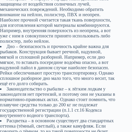
защищены от воздействия солнечных лучей,
механических повреждений. Необходимо обратить
внимание на нейлон, полиэстер, ПВХ и неопрен.
Наиболее прочной считается такая ткань поверхности,
для изготовления которой материалы комбинируются.
Например, внутренняя поверхность из неопрена, а вот
уже с ним в совокупности принято использовать либо
полиэстер, либо нейлон.
Дно – безопасность и прочность крайне важна для
рыбаков. Конструкция бывает реечной, надувной,
мягкой и сплошной разборной. Например, если дно
мягкое, то вставать посередине водоёма опасно, а вот
надувной пайол в данном случае наиболее безопасен.
Рейки обеспечивают простую транспортировку. Однако
сплошное разборное дно мало того, что много весит, так
ещё его долго собирать.
Законодательство о рыбалке – к лёгким лодкам у
законодателя нет претензий, и поэтому они не указаны в
нормативно-правовых актах. Однако стоит помнить, что
плавучие средства только до 200 кг не подлежат
государственной регистрации (п.1.1 ст.16 Кодекса
внутреннего водного транспорта).
Расцветка – в основном существует два стандартных
оттенка (тёмный, светлый), а также камуфляж. Если
говорить о тёмном, то на такой поверхности не будет