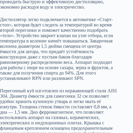
проводить быструю и эффективную дистилляцию,
экономно расходуя воду и электричество.
Дистиллятор легко подключается к автоматике «Старт-
стоп», которая будет следить за температурой во время
второй перегонки и поможет качественно подобрать
«тело». Устройство закроет клапан на узле отбора, если
температура в колонне начнёт повышаться. Заварочная
колонна диаметром 1,5 дюйма смещена от центра
ёмкости для затора, что придаёт устойчивость
конструкции даже с пустым баком благодаря
равномерному распределению веса. Аппарат подходит
для работы с пюре на основе сахара, зерна и фруктов, а
также для получения спирта до 94%. Для этого
устанавливают RPN или разливают SPN.
Перегонный куб изготовлен из нержавеющей стали AISI
304. Диаметр ёмкости для самогонки 32 см позволяет
удобно хранить кухонную утварь и легко мыть её
изнутри. Толщина стенок ёмкости составляет 0,8 мм, а
дна — 1,5 мм. Дно ферромагнитное, что позволяет
использовать аппарат на газовых, керамических,
электрических и индукционных плитах. Крышка с
фланцевым креплением оснащена предохранительным