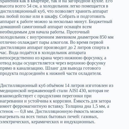
хранения как в квартире, так и на загородной кухне. Его
высота всего 54 см, а холодильник легко помещается в
дистилляционный куб, что позволяет хранить аппарат
на любой полке или в шкафу. Собрать и подготовить
аппарат к работе можно за несколько минут. Бюджетный
домашний самогонный аппарат оснащён всем
необходимым для начала работы. Проточный
холодильник с внутренним змеевиком диаметром 850 мм
отлично охлаждает пары алкоголя. Во время первой
дистилляции аппарат производит до 2 литров спирта в
час. Вода подаётся в холодильник аппарата
непосредственно из крана через нижнюю форсунку, а
отвод воды осуществляется через верхнюю форсунку
прямо в канализацию. Шланг для вывода готового
продукта подсоединён к нижней части охладителя.
Дистилляционный куб объёмом 14 литров изготовлен из
медицинской нержавеющей стали AISI 430, которая не
взаимодействует с продуктами перегонки при
нагревании и устойчива к коррозии. Ёмкость для затора
имеет ферромагнитную вставку. Толщина дна 1,5 мм, а
стенок — 0,8 мм. Дистилляционную ёмкость можно
нагревать на всех типах бытовых печей: газовых,
электрических, керамических и индукционных.