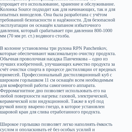
упрощает его использование, хранение и обслуживание.
Колонка Source подходит как для начинающих, так и для
опытных виноделов. Она была разработана с учётом
требований безопасности и надёжности. Для безопасной
эксплуатации он оснащён клапаном избыточного
давления, который срабатывает при давлении 800-1000
мм (70 мм рт. ст.) водяного столба.
В колонне установлены три рулона RPN Panchenkov,
которые обеспечивают максимальную очистку продукта.
Обычная проволочная насадка Панченкова – одно из
лучших изобретений, улучшающих качество продукта за
счёт очистки спирта в процессе дистилляции от вредных
примесей. Профессиональный дистилляционный куб с
широким горлышком 11 см оснащён всем необходимым
для комфортной работы самогонного аппарата.
Ферромагнитное дно позволяет использовать его на
любой поверхности нагрева: газовой, электрической,
керамической или индукционной. Также в куб под
ручкой внизу вварено гнездо, в которое установлен
шаровой кран для слива отработанного продукта.
Широкое горлышко позволяет легко наполнять ёмкость
суслом и ополаскивать её без особых усилий и