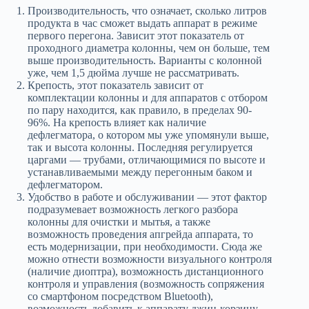
Производительность, что означает, сколько литров
продукта в час сможет выдать аппарат в режиме
первого перегона. Зависит этот показатель от
проходного диаметра колонны, чем он больше, тем
выше производительность. Варианты с колонной
уже, чем 1,5 дюйма лучше не рассматривать.
Крепость, этот показатель зависит от
комплектации колонны и для аппаратов с отбором
по пару находится, как правило, в пределах 90-
96%. На крепость влияет как наличие
дефлегматора, о котором мы уже упомянули выше,
так и высота колонны. Последняя регулируется
царгами — трубами, отличающимися по высоте и
устанавливаемыми между перегонным баком и
дефлегматором.
Удобство в работе и обслуживании — этот фактор
подразумевает возможность легкого разбора
колонны для очистки и мытья, а также
возможность проведения апгрейда аппарата, то
есть модернизации, при необходимости. Сюда же
можно отнести возможности визуального контроля
(наличие диоптра), возможность дистанционного
контроля и управления (возможность сопряжения
со смартфоном посредством Bluetooth),
возможность добавить к аппарату джин-корзину.