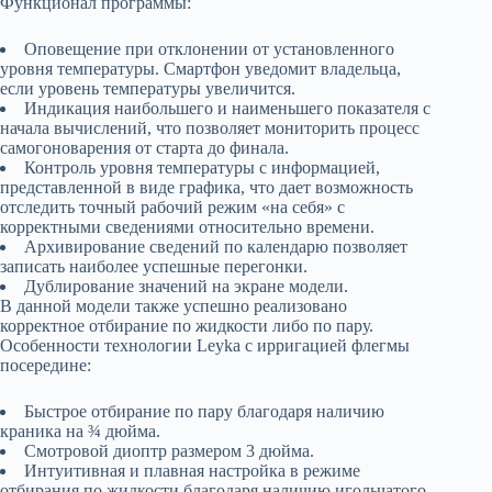
Функционал программы:
Оповещение при отклонении от установленного
уровня температуры. Смартфон уведомит владельца,
если уровень температуры увеличится.
Индикация наибольшего и наименьшего показателя с
начала вычислений, что позволяет мониторить процесс
самогоноварения от старта до финала.
Контроль уровня температуры с информацией,
представленной в виде графика, что дает возможность
отследить точный рабочий режим «на себя» с
корректными сведениями относительно времени.
Архивирование сведений по календарю позволяет
записать наиболее успешные перегонки.
Дублирование значений на экране модели.
В данной модели также успешно реализовано
корректное отбирание по жидкости либо по пару.
Особенности технологии Leyka с ирригацией флегмы
посередине:
Быстрое отбирание по пару благодаря наличию
краника на ¾ дюйма.
Смотровой диоптр размером 3 дюйма.
Интуитивная и плавная настройка в режиме
отбирания по жидкости благодаря наличию игольчатого