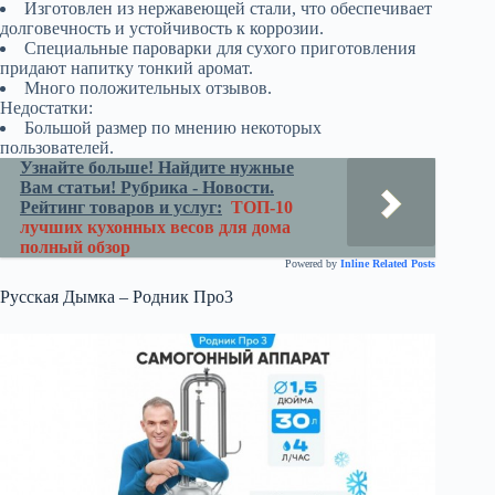
Изготовлен из нержавеющей стали, что обеспечивает
долговечность и устойчивость к коррозии.
Специальные пароварки для сухого приготовления
придают напитку тонкий аромат.
Много положительных отзывов.
Недостатки:
Большой размер по мнению некоторых
пользователей.
Узнайте больше! Найдите нужные
Вам статьи! Рубрика - Новости.
Рейтинг товаров и услуг:
ТОП-10
лучших кухонных весов для дома
полный обзор
Powered by
Inline Related Posts
Русская Дымка – Родник Про3