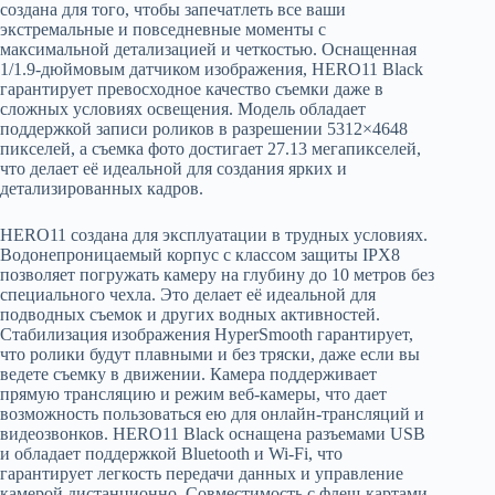
создана для того, чтобы запечатлеть все ваши
экстремальные и повседневные моменты с
максимальной детализацией и четкостью. Оснащенная
1/1.9-дюймовым датчиком изображения, HERO11 Black
гарантирует превосходное качество съемки даже в
сложных условиях освещения. Модель обладает
поддержкой записи роликов в разрешении 5312×4648
пикселей, а съемка фото достигает 27.13 мегапикселей,
что делает её идеальной для создания ярких и
детализированных кадров.
HERO11 создана для эксплуатации в трудных условиях.
Водонепроницаемый корпус с классом защиты IPX8
позволяет погружать камеру на глубину до 10 метров без
специального чехла. Это делает её идеальной для
подводных съемок и других водных активностей.
Стабилизация изображения HyperSmooth гарантирует,
что ролики будут плавными и без тряски, даже если вы
ведете съемку в движении. Камера поддерживает
прямую трансляцию и режим веб-камеры, что дает
возможность пользоваться ею для онлайн-трансляций и
видеозвонков. HERO11 Black оснащена разъемами USB
и обладает поддержкой Bluetooth и Wi-Fi, что
гарантирует легкость передачи данных и управление
камерой дистанционно. Совместимость с флеш-картами