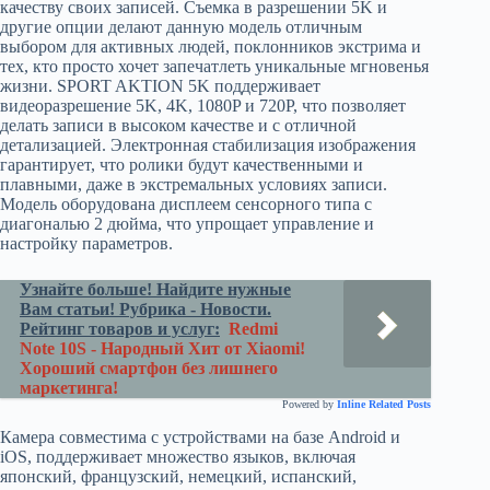
качеству своих записей. Съемка в разрешении 5K и
другие опции делают данную модель отличным
выбором для активных людей, поклонников экстрима и
тех, кто просто хочет запечатлеть уникальные мгновенья
жизни. SPORT AKTION 5K поддерживает
видеоразрешение 5K, 4K, 1080P и 720P, что позволяет
делать записи в высоком качестве и с отличной
детализацией. Электронная стабилизация изображения
гарантирует, что ролики будут качественными и
плавными, даже в экстремальных условиях записи.
Модель оборудована дисплеем сенсорного типа с
диагональю 2 дюйма, что упрощает управление и
настройку параметров.
Узнайте больше! Найдите нужные
Вам статьи! Рубрика - Новости.
Рейтинг товаров и услуг:
Redmi
Note 10S - Народный Хит от Xiaomi!
Хороший смартфон без лишнего
маркетинга!
Powered by
Inline Related Posts
Камера совместима с устройствами на базе Android и
iOS, поддерживает множество языков, включая
японский, французский, немецкий, испанский,