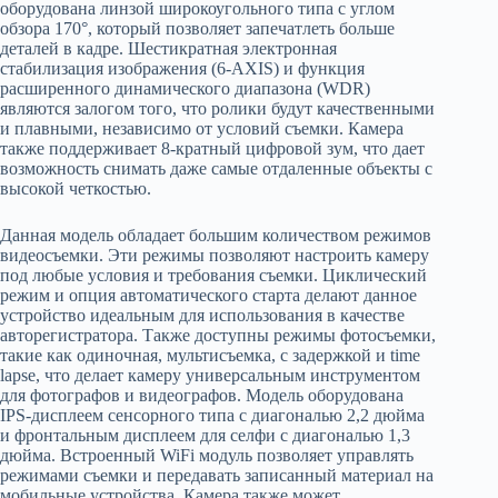
оборудована линзой широкоугольного типа с углом
обзора 170°, который позволяет запечатлеть больше
деталей в кадре. Шестикратная электронная
стабилизация изображения (6-AXIS) и функция
расширенного динамического диапазона (WDR)
являются залогом того, что ролики будут качественными
и плавными, независимо от условий съемки. Камера
также поддерживает 8-кратный цифровой зум, что дает
возможность снимать даже самые отдаленные объекты с
высокой четкостью.
Данная модель обладает большим количеством режимов
видеосъемки. Эти режимы позволяют настроить камеру
под любые условия и требования съемки. Циклический
режим и опция автоматического старта делают данное
устройство идеальным для использования в качестве
авторегистратора. Также доступны режимы фотосъемки,
такие как одиночная, мультисъемка, с задержкой и time
lapse, что делает камеру универсальным инструментом
для фотографов и видеографов. Модель оборудована
IPS-дисплеем сенсорного типа с диагональю 2,2 дюйма
и фронтальным дисплеем для селфи с диагональю 1,3
дюйма. Встроенный WiFi модуль позволяет управлять
режимами съемки и передавать записанный материал на
мобильные устройства. Камера также может