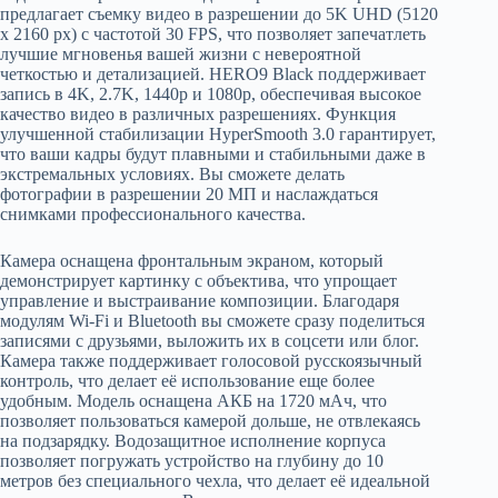
предлагает съемку видео в разрешении до 5K UHD (5120
х 2160 рх) с частотой 30 FPS, что позволяет запечатлеть
лучшие мгновенья вашей жизни с невероятной
четкостью и детализацией. HERO9 Black поддерживает
запись в 4K, 2.7K, 1440p и 1080p, обеспечивая высокое
качество видео в различных разрешениях. Функция
улучшенной стабилизации HyperSmooth 3.0 гарантирует,
что ваши кадры будут плавными и стабильными даже в
экстремальных условиях. Вы сможете делать
фотографии в разрешении 20 МП и наслаждаться
снимками профессионального качества.
Камера оснащена фронтальным экраном, который
демонстрирует картинку с объектива, что упрощает
управление и выстраивание композиции. Благодаря
модулям Wi-Fi и Bluetooth вы сможете сразу поделиться
записями с друзьями, выложить их в соцсети или блог.
Камера также поддерживает голосовой русскоязычный
контроль, что делает её использование еще более
удобным. Модель оснащена АКБ на 1720 мАч, что
позволяет пользоваться камерой дольше, не отвлекаясь
на подзарядку. Водозащитное исполнение корпуса
позволяет погружать устройство на глубину до 10
метров без специального чехла, что делает её идеальной