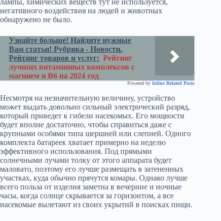
лампы, химических веществ тут не используется,
негативного воздействия на людей и животных
обнаружено не было.
Узнайте больше! Найдите нужные
Вам статьи! Рубрика - Новости.
Рейтинг товаров и услуг:
Рейтинг
лучших витаминных комплексов с
магнием и В6 на 2024 год
Powered by
Inline Related Posts
Несмотря на незначительную величину, устройство
может выдать довольно сильный электрический разряд,
который приведет к гибели насекомых. Его мощности
будет вполне достаточно, чтобы справиться даже с
крупными особями типа шершней или слепней. Одного
комплекта батареек хватает примерно на неделю
эффективного использования. Под прямыми
солнечными лучами толку от этого аппарата будет
маловато, поэтому его лучше размещать в затененных
участках, куда обычно прячутся комары. Однако лучше
всего польза от изделия заметна в вечерние и ночные
часы, когда солнце скрывается за горизонтом, а все
насекомые вылетают из своих укрытий в поисках пищи.