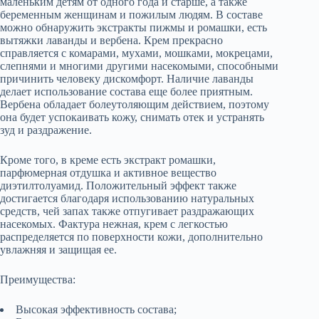
маленьким детям от одного года и старше, а также
беременным женщинам и пожилым людям. В составе
можно обнаружить экстракты пижмы и ромашки, есть
вытяжки лаванды и вербена. Крем прекрасно
справляется с комарами, мухами, мошками, мокрецами,
слепнями и многими другими насекомыми, способными
причинить человеку дискомфорт. Наличие лаванды
делает использование состава еще более приятным.
Вербена обладает болеутоляющим действием, поэтому
она будет успокаивать кожу, снимать отек и устранять
зуд и раздражение.
Кроме того, в креме есть экстракт ромашки,
парфюмерная отдушка и активное вещество
диэтилтолуамид. Положительный эффект также
достигается благодаря использованию натуральных
средств, чей запах также отпугивает раздражающих
насекомых. Фактура нежная, крем с легкостью
распределяется по поверхности кожи, дополнительно
увлажняя и защищая ее.
Преимущества:
Высокая эффективность состава;