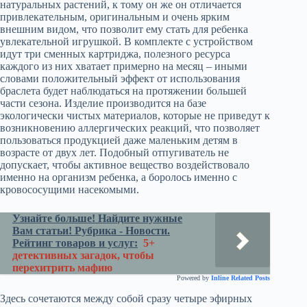
натуральных растений, к тому он же он отличается
привлекательным, оригинальным и очень ярким
внешним видом, что позволит ему стать для ребенка
увлекательной игрушкой. В комплекте с устройством
идут три сменных картриджа, полезного ресурса
каждого из них хватает примерно на месяц – иными
словами положительный эффект от использования
браслета будет наблюдаться на протяжении большей
части сезона. Изделие производится на базе
экологически чистых материалов, которые не приведут к
возникновению аллергических реакций, что позволяет
пользоваться продукцией даже маленьким детям в
возрасте от двух лет. Подобный отпугиватель не
допускает, чтобы активное вещество воздействовало
именно на организм ребенка, а боролось именно с
кровососущими насекомыми.
Узнайте больше! Найдите нужные
Вам статьи! Рубрика - Новости.
Рейтинг товаров и услуг:
5+
детективных загадок, чтобы
перехитрить мафию
Powered by
Inline Related Posts
Здесь сочетаются между собой сразу четыре эфирных