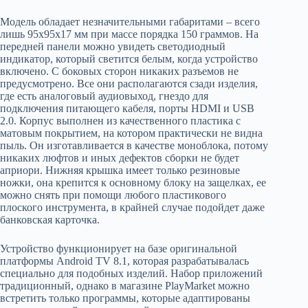
Модель обладает незначительными габаритами – всего
лишь 95х95х17 мм при массе порядка 150 граммов. На
передней панели можно увидеть светодиодный
индикатор, который светится белым, когда устройство
включено. С боковых сторон никаких разъемов не
предусмотрено. Все они располагаются сзади изделия,
где есть аналоговый аудиовыход, гнездо для
подключения питающего кабеля, порты HDMI и USB
2.0. Корпус выполнен из качественного пластика с
матовым покрытием, на котором практически не видна
пыль. Он изготавливается в качестве моноблока, потому
никаких люфтов и иных дефектов сборки не будет
априори. Нижняя крышка имеет только резиновые
ножки, она крепится к основному блоку на защелках, ее
можно снять при помощи любого пластикового
плоского инструмента, в крайней случае подойдет даже
банковская карточка.
Устройство функционирует на базе оригинальной
платформы Android TV 8.1, которая разрабатывалась
специально для подобных изделий. Набор приложений
традиционный, однако в магазине PlayMarket можно
встретить только программы, которые адаптированы