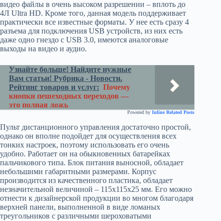
видео файлы в очень высоком разрешении – вплоть до
4Л Ultra HD. Кроме того, данная модель поддерживает
практически все известные форматы. У нее есть сразу 4
разъема для подключения USB устройств, из них есть
даже одно гнездо с USB 3.0, имеются аналоговые
выходы на видео и аудио.
Узнайте больше! Найдите нужные
Вам статьи! Рубрика - Новости.
Рейтинг товаров и услуг:
Почему
кнопки пешеходных переходов —
это полная ложь
Powered by
Inline Related Posts
Пульт дистанционного управления достаточно простой,
однако он вполне подойдет для осуществления всех
тонких настроек, поэтому использовать его очень
удобно. Работает он на обыкновенных батарейках
пальчикового типа. Блок питания выносной, обладает
небольшими габаритными размерами. Корпус
производится из качественного пластика, обладает
незначительной величиной – 115х115х25 мм. Его можно
отнести к дизайнерской продукции во многом благодаря
верхней панели, выполненной в виде ломаных
треугольников с различными шероховатыми