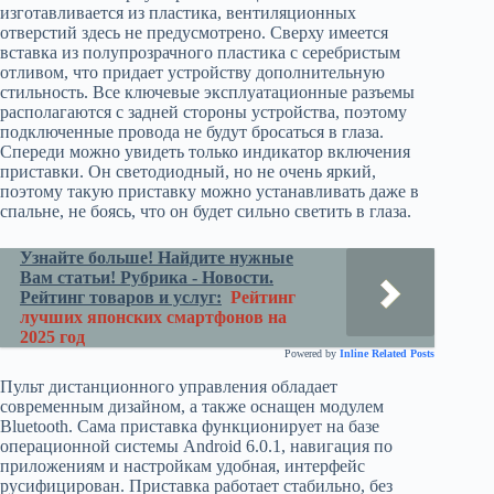
изготавливается из пластика, вентиляционных
отверстий здесь не предусмотрено. Сверху имеется
вставка из полупрозрачного пластика с серебристым
отливом, что придает устройству дополнительную
стильность. Все ключевые эксплуатационные разъемы
располагаются с задней стороны устройства, поэтому
подключенные провода не будут бросаться в глаза.
Спереди можно увидеть только индикатор включения
приставки. Он светодиодный, но не очень яркий,
поэтому такую приставку можно устанавливать даже в
спальне, не боясь, что он будет сильно светить в глаза.
Узнайте больше! Найдите нужные
Вам статьи! Рубрика - Новости.
Рейтинг товаров и услуг:
Рейтинг
лучших японских смартфонов на
2025 год
Powered by
Inline Related Posts
Пульт дистанционного управления обладает
современным дизайном, а также оснащен модулем
Bluetooth. Сама приставка функционирует на базе
операционной системы Android 6.0.1, навигация по
приложениям и настройкам удобная, интерфейс
русифицирован. Приставка работает стабильно, без