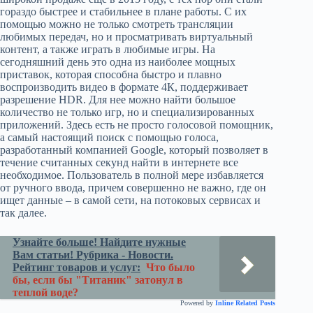
гораздо быстрее и стабильнее в плане работы. С их
помощью можно не только смотреть трансляции
любимых передач, но и просматривать виртуальный
контент, а также играть в любимые игры. На
сегодняшний день это одна из наиболее мощных
приставок, которая способна быстро и плавно
воспроизводить видео в формате 4К, поддерживает
разрешение HDR. Для нее можно найти большое
количество не только игр, но и специализированных
приложений. Здесь есть не просто голосовой помощник,
а самый настоящий поиск с помощью голоса,
разработанный компанией Google, который позволяет в
течение считанных секунд найти в интернете все
необходимое. Пользователь в полной мере избавляется
от ручного ввода, причем совершенно не важно, где он
ищет данные – в самой сети, на потоковых сервисах и
так далее.
Узнайте больше! Найдите нужные
Вам статьи! Рубрика - Новости.
Рейтинг товаров и услуг:
Что было
бы, если бы "Титаник" затонул в
теплой воде?
Powered by
Inline Related Posts