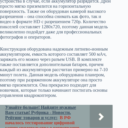
устройства в случае, если аккумулятор разрядится. Дрон
просто мягко приземлится на горизонтальную
поверхность. Также он оборудован камерой высокого
разрешения – она способна снимать как фото, так и
видео в формате HD с разрешением 720р. Количество
пикселей составляет 1280х720, поэтому данная модель
великолепно подойдет даже для профессиональных
фотографов и операторов.
Конструкция оборудована надежным литиево-ионным
аккумулятором, емкость которого составляет 500 мАч,
заряжать его можно через разъем USB. В комплекте
также поставляется дополнительная батарея, причем
каждый из аккумуляторов рассчитан примерно на 7-10
минут полета. Данная модель оборудована планером,
поэтому при разряженном аккумуляторе она просто
мягко приземлится. Она прекрасно подходит для
новичков, которые только начинают постигать основы
управления квадрокоптером.
Узнайте больше! Найдите нужные
Вам статьи! Рубрика - Новости.
Рейтинг товаров и услуг:
В РФ
началось тестирование цифровой
копии свидетельства о регистрации