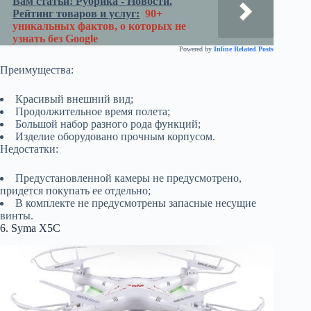
Вам статьи! Рубрика - Новости.
Рейтинг товаров и услуг:
90+
уникальных фактов, о которых не
узнать без Google
Powered by
Inline Related Posts
Преимущества:
Красивый внешний вид;
Продолжительное время полета;
Большой набор разного рода функций;
Изделие оборудовано прочным корпусом.
Недостатки:
Предустановленной камеры не предусмотрено,
придется покупать ее отдельно;
В комплекте не предусмотрены запасные несущие
винты.
6. Syma X5C