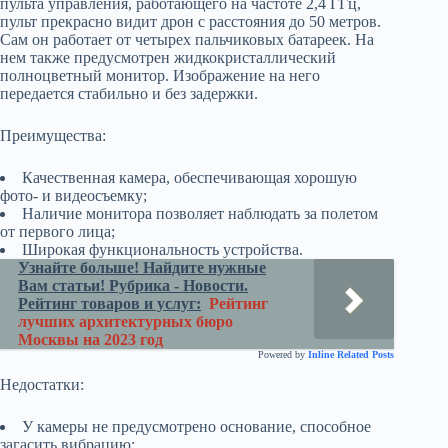
пульта управления, работающего на частоте 2,4 ГГц,
пульт прекрасно видит дрон с расстояния до 50 метров.
Сам он работает от четырех пальчиковых батареек. На
нем также предусмотрен жидкокристаллический
полноцветный монитор. Изображение на него
передается стабильно и без задержки.
Преимущества:
Качественная камера, обеспечивающая хорошую
фото- и видеосъемку;
Наличие монитора позволяет наблюдать за полетом
от первого лица;
Широкая функциональность устройства.
Узнайте больше! Найдите нужные
Вам статьи! Рубрика - Новости.
Рейтинг товаров и услуг:
Рейтинг
лучших архитектурных бюро
Москвы на 2023 год
Powered by
Inline Related Posts
Недостатки:
У камеры не предусмотрено основание, способное
загасить вибрацию;