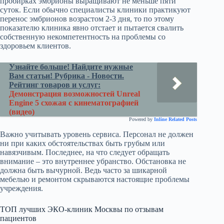
пробирках эмбрионы выращивают не меньше пяти
суток. Если обычно специалисты клиники практикуют
перенос эмбрионов возрастом 2-3 дня, то по этому
показателю клиника явно отстает и пытается свалить
собственную некомпетентность на проблемы со
здоровьем клиентов.
Узнайте больше! Найдите нужные
Вам статьи! Рубрика - Новости.
Рейтинг товаров и услуг:
Демонстрация возможностей Unreal
Engine 5 схожая с кинематографией
(видео)
Powered by
Inline Related Posts
Важно учитывать уровень сервиса. Персонал не должен
ни при каких обстоятельствах быть грубым или
навязчивым. Последнее, на что следует обращать
внимание – это внутреннее убранство. Обстановка не
должна быть вычурной. Ведь часто за шикарной
мебелью и ремонтом скрываются настоящие проблемы
учреждения.
ТОП лучших ЭКО-клиник Москвы по отзывам
пациентов