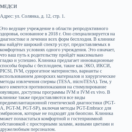
МЕДСИ
Адрес: ул. Солянка, д. 12, стр. 1.
Это ведущее учреждение в области репродуктивного
здоровья, основанное в 2018 г. Оно специализируется на
диагностике и лечении всех форм бесплодия. В клинике
вы найдёте широкий спектр услуг, предоставляемых в
комфортных условиях одного учреждения. Это означает,
что ваш путь к родительству пройдёт максимально
гладко и успешно. Клиника предлагает инновационные
способы борьбы с бесплодием, такие как ЭКО, ИКСИ,
PICSI, IVM, суррогатное материнство, варианты с
использованием донорских материалов и хирургические
методы извлечения спермы (TESA, microTESA). Тем, у
кого имеются противопоказания на стимулирование
овуляции, доступны программы IVM и IVM ex vivo. В
клинике также предоставляются все виды
предимплантационной генетической диагностики (PGT-
A, PGT-M, PGT-SP), включая методы PGT-Embrace для
эмбрионов, которые не подходят для биопсии. Клиника
может похвастаться комфортной и гостеприимной
обстановкой с просторными залами, живыми цветами и
дружелюбным персоналом.