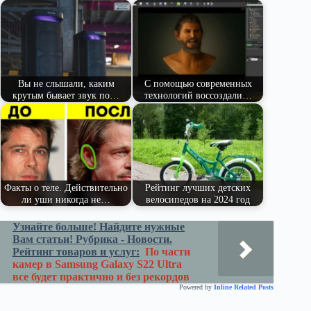
pe
ge
ра
ss
t
pp
m
r
ви
ni
ть
ki
Вы не слышали, каким
С помощью современных
крутым бывает звук по…
технологий воссоздали…
Факты о теле. Действительно
Рейтинг лучших детских
ли уши никогда не…
велосипедов на 2024 год
Узнайте больше! Найдите нужные
Вам статьи! Рубрика - Новости.
Рейтинг товаров и услуг:
По части
камер в Samsung Galaxy S22 Ultra
все будет практично и без рекордов
Powered by
Inline Related Posts