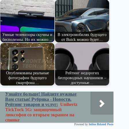
pe
ge
ра
ss
t
pp
m
r
ви
ni
ть
ki
Умные телевизоры скучны и
В электромобилях будущего
бесполезны. Но их можно…
от Buick можно будет…
Опубликованы реальные
Рейтинг недорогих
фотографии будущего
беспроводных наушников –
смартфона…
доступные…
Узнайте больше! Найдите нужные
Вам статьи! Рубрика - Новости.
Рейтинг товаров и услуг:
Unihertz
TickTock 5G: защищенный
люксофон со вторым экраном на
спинке
Powered by
Inline Related Posts