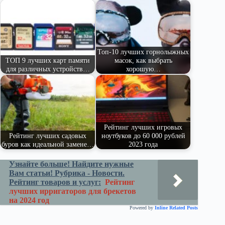
pe
ge
ра
ss
t
pp
m
r
ви
ni
ть
ki
Топ-10 лучших горнолыжных
ТОП 9 лучших карт памяти
масок, как выбрать
для различных устройств…
хорошую…
Рейтинг лучших игровых
Рейтинг лучших садовых
ноутбуков до 60 000 рублей
буров как идеальной замене…
2023 года
Узнайте больше! Найдите нужные
Вам статьи! Рубрика - Новости.
Рейтинг товаров и услуг:
Рейтинг
лучших ирригаторов для брекетов
на 2024 год
Powered by
Inline Related Posts