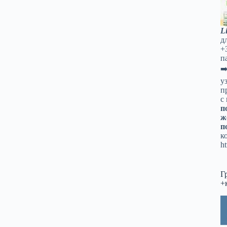
L
д
+
п
➡
у
п
с
п
ж
п
к
ht
Г
+