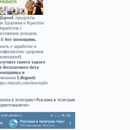
ifegood
, продукты
ля Здоровья и Красоты
Заработок с
ассивным доходом.
️В
бот помощник
,
знать о заработке и
рофилактике здоровья
 компанией,
олучите своего такого
е бесплатного бота
омощника в
омпании
Lifegood:
tps://tinyurl.com/4swrephv
руппа в телеграм:»Реклама в телеграм
криптовалюта»