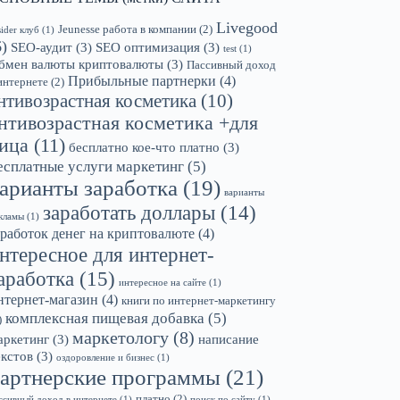
Livegood
Jeunesse работа в компании
(2)
sider клуб
(1)
6)
SEO-аудит
(3)
SEO оптимизация
(3)
test
(1)
бмен валюты криптовалюты
(3)
Пассивный доход
Прибыльные партнерки
(4)
интернете
(2)
нтивозрастная косметика
(10)
нтивозрастная косметика +для
ица
(11)
бесплатно кое-что платно
(3)
есплатные услуги маркетинг
(5)
арианты заработка
(19)
варианты
заработать доллары
(14)
кламы
(1)
аработок денег на криптовалюте
(4)
нтересное для интернет-
аработка
(15)
интересное на сайте
(1)
нтернет-магазин
(4)
книги по интернет-маркетингу
комплексная пищевая добавка
(5)
)
маркетологу
(8)
аркетинг
(3)
написание
екстов
(3)
оздоровление и бизнес
(1)
артнерские программы
(21)
платно
(2)
ссивный доход в интернете
(1)
поиск по сайту
(1)