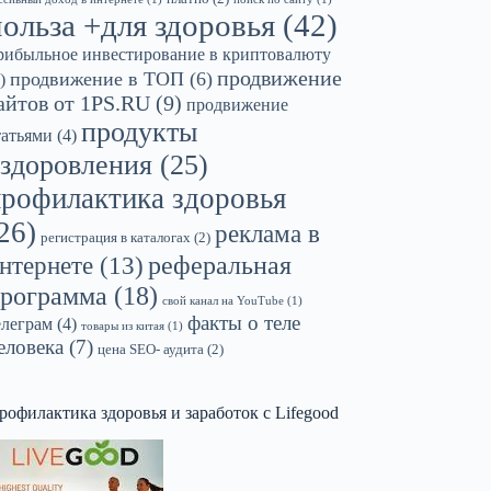
польза +для здоровья
(42)
рибыльное инвестирование в криптовалюту
продвижение
продвижение в ТОП
(6)
)
айтов от 1PS.RU
(9)
продвижение
продукты
татьями
(4)
здоровления
(25)
профилактика здоровья
26)
реклама в
регистрация в каталогах
(2)
реферальная
нтернете
(13)
рограмма
(18)
свой канал на YouTube
(1)
факты о теле
елеграм
(4)
товары из китая
(1)
еловека
(7)
цена SEO- аудита
(2)
рофилактика здоровья и заработок с Lifegood