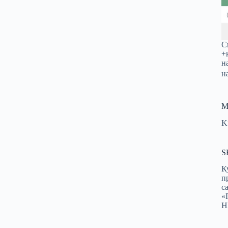
С
+
н
н
М
K
S
К
п
с
«
Н