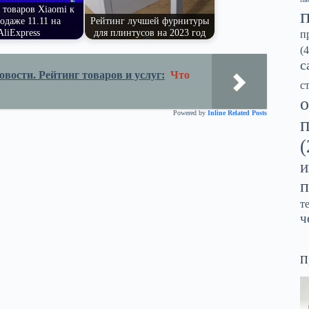
 товаров Xiaomi к
одаже 11.11 на
Рейтинг лучшей фурнитуры
AliExpress
для плинтусов на 2023 год
п
(4
с
вости. Рейтинг товаров и услуг:
Что
с
о
Powered by
Inline Related Posts
(
и
п
т
ч
П