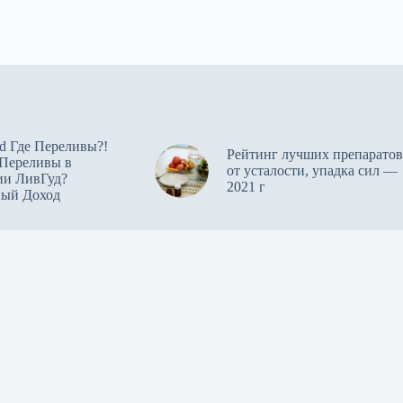
d Где Переливы?!
Рейтинг лучших препаратов
 Переливы в
от усталости, упадка сил —
ии ЛивГуд?
2021 г
ный Доход