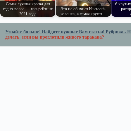
ni
Самая лучшая краска для
6 крутых
седых волос — топ-рейтинг
Это не обычная bluetooth-
распр
ki
2021 года
колонка, а самая крутая…
Узнайте больше! Найдите нужные Вам статьи! Рубрика - Но
делать, если вы проглотили живого таракана?