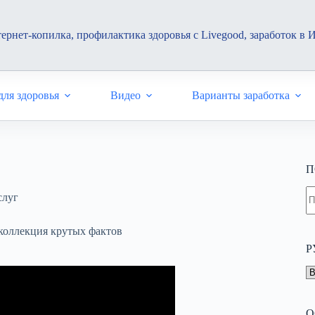
ернет-копилка, профилактика здоровья с Livegood, заработок в 
ля здоровья
Видео
Варианты заработка
П
Н
слуг
н
н
коллекция крутых фактов
Р
Р
О