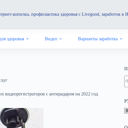
ернет-копилка, профилактика здоровья с Livegood, заработок в 
ля здоровья
Видео
Варианты заработка
П
Н
слуг
н
н
х видеорегистраторов с антирадаром на 2022 год
Р
Р
О