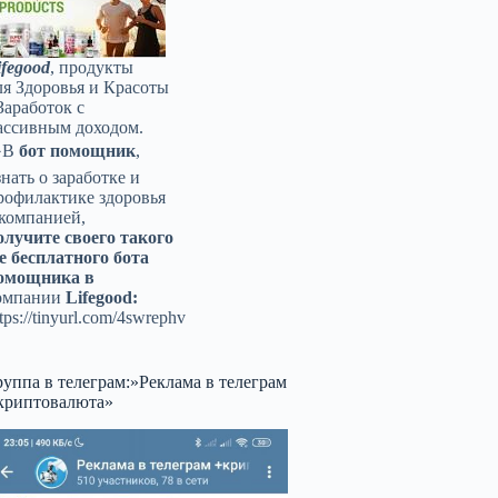
ifegood
, продукты
ля Здоровья и Красоты
Заработок с
ассивным доходом.
️В
бот помощник
,
знать о заработке и
рофилактике здоровья
 компанией,
олучите своего такого
е бесплатного бота
омощника в
омпании
Lifegood:
tps://tinyurl.com/4swrephv
руппа в телеграм:»Реклама в телеграм
криптовалюта»