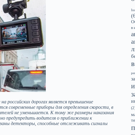
In
(
О
в 
а
а
л
б
в
ре
з
и
з
и
на российских дорогах является превышение
я современные приборы для определения скорости, в
(2
телей не уменьшается. К тому же размеры наказания
м
но предупредить водителя о приближении к
т
званы детекторы, способные отслеживать сигналы
п
па