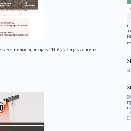
С
+
н
н
ью с частотами приборов ГИБДД. На российских
М
K
S
К
п
с
«
Н