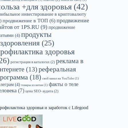
польза +для здоровья
(42)
рибыльное инвестирование в криптовалюту
продвижение
продвижение в ТОП
(6)
)
айтов от 1PS.RU
(9)
продвижение
продукты
татьями
(4)
здоровления
(25)
профилактика здоровья
26)
реклама в
регистрация в каталогах
(2)
реферальная
нтернете
(13)
рограмма
(18)
свой канал на YouTube
(1)
факты о теле
елеграм
(4)
товары из китая
(1)
еловека
(7)
цена SEO- аудита
(2)
рофилактика здоровья и заработок с Lifegood