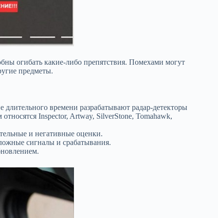
обны огибать какие-либо препятствия. Помехами могут
ругие предметы.
ие длительного времени разрабатывают радар-детекторы
тносятся Inspector, Artway, SilverStone, Tomahawk,
тельные и негативные оценки.
ложные сигналы и срабатывания.
бновлением.