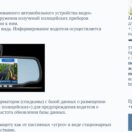
рованного автомобильного устройства видео-
L
аружения излучений полицейских приборов
д
ии к ним.
+
о вида. Информирование водителя осуществляется
п
➡
у
п
с
п
ж
п
к
ht
Г
рматоров (спидкамы) с базой данных о размещении
+
х полицейских») для предупреждения водителя о
астота обновления базы данных.
ащиту как от пассивных «угроз» в виде стационарных
ствами.