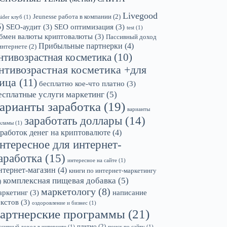
Livegood
Jeunesse работа в компании
(2)
sider клуб
(1)
6)
SEO-аудит
(3)
SEO оптимизация
(3)
test
(1)
бмен валюты криптовалюты
(3)
Пассивный доход
Прибыльные партнерки
(4)
интернете
(2)
нтивозрастная косметика
(10)
нтивозрастная косметика +для
ица
(11)
бесплатно кое-что платно
(3)
есплатные услуги маркетинг
(5)
арианты заработка
(19)
варианты
заработать доллары
(14)
кламы
(1)
аработок денег на криптовалюте
(4)
нтересное для интернет-
аработка
(15)
интересное на сайте
(1)
нтернет-магазин
(4)
книги по интернет-маркетингу
комплексная пищевая добавка
(5)
)
маркетологу
(8)
аркетинг
(3)
написание
екстов
(3)
оздоровление и бизнес
(1)
артнерские программы
(21)
платно
(2)
ссивный доход в интернете
(1)
поиск по сайту
(1)