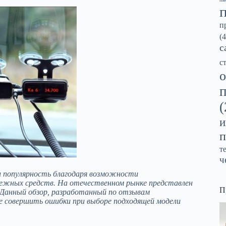
п
(4
с
с
о
(
и
п
т
ч
и популярность благодаря возможности
ежных средств. На отечественном рынке представлен
П
 Данный обзор, разработанный по отзывам
е совершить ошибки при выборе подходящей модели