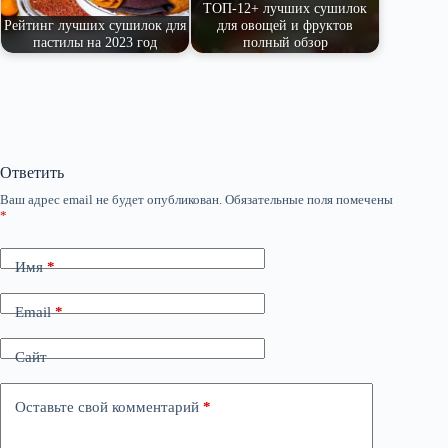
ТОП-12+ лучших сушилок
Рейтинг лучших сушилок для
для овощей и фруктов
пастилы на 2023 год
полный обзор
Ответить
Ваш адрес email не будет опубликован.
Обязательные поля помечены
*
Имя
*
Email
*
Сайт
Оставьте свой комментарий
*