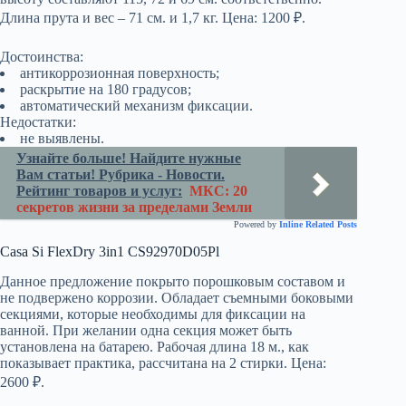
Длина прута и вес – 71 см. и 1,7 кг. Цена: 1200 ₽.
Достоинства:
антикоррозионная поверхность;
раскрытие на 180 градусов;
автоматический механизм фиксации.
Недостатки:
не выявлены.
Узнайте больше! Найдите нужные
Вам статьи! Рубрика - Новости.
Рейтинг товаров и услуг:
МКС: 20
секретов жизни за пределами Земли
Powered by
Inline Related Posts
Casa Si FlexDry 3in1 CS92970D05Pl
Данное предложение покрыто порошковым составом и
не подвержено коррозии. Обладает съемными боковыми
секциями, которые необходимы для фиксации на
ванной. При желании одна секция может быть
установлена на батарею. Рабочая длина 18 м., как
показывает практика, рассчитана на 2 стирки. Цена:
2600 ₽.