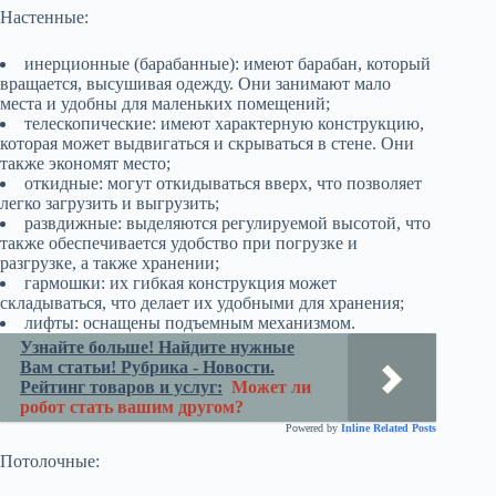
Настенные:
инерционные (барабанные): имеют барабан, который
вращается, высушивая одежду. Они занимают мало
места и удобны для маленьких помещений;
телескопические: имеют характерную конструкцию,
которая может выдвигаться и скрываться в стене. Они
также экономят место;
откидные: могут откидываться вверх, что позволяет
легко загрузить и выгрузить;
развдижные: выделяются регулируемой высотой, что
также обеспечивается удобство при погрузке и
разгрузке, а также хранении;
гармошки: их гибкая конструкция может
складываться, что делает их удобными для хранения;
лифты: оснащены подъемным механизмом.
Узнайте больше! Найдите нужные
Вам статьи! Рубрика - Новости.
Рейтинг товаров и услуг:
Может ли
робот стать вашим другом?
Powered by
Inline Related Posts
Потолочные: