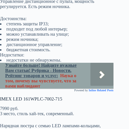
Управление дистанционное с пульта, мощность
регулируется. Есть режим ночника.
Достоинства:
степень защиты IP33;
подходит под любой интерьер;
можно устанавливать на улице;
режим ночника;
дистанционное управление;
бюджетная стоимость.
Недостатки:
недостатки не обнаружены.
Узнайте больше! Найдите нужные
Вам статьи! Рубрика - Новости.
Рейтинг товаров и услуг:
Наука о
том, почему вы чувствуете, что за
вами наблюдают
Powered by
Inline Related Posts
IMEX LED 161WPLC-7002-715
7990 руб.
3 место, стиль хай-тек, современный.
Нарядная люстра с семью LED лампами-кольцами,