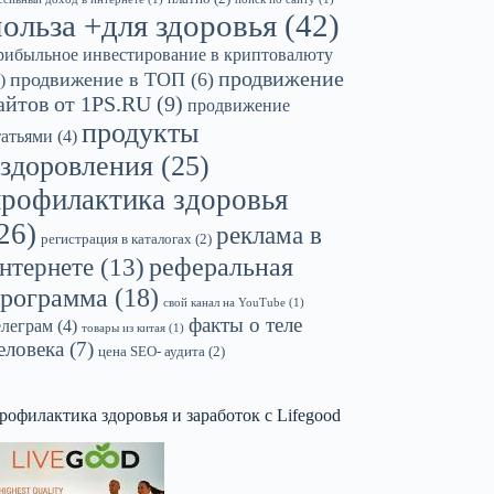
польза +для здоровья
(42)
рибыльное инвестирование в криптовалюту
продвижение
продвижение в ТОП
(6)
)
айтов от 1PS.RU
(9)
продвижение
продукты
татьями
(4)
здоровления
(25)
профилактика здоровья
26)
реклама в
регистрация в каталогах
(2)
реферальная
нтернете
(13)
рограмма
(18)
свой канал на YouTube
(1)
факты о теле
елеграм
(4)
товары из китая
(1)
еловека
(7)
цена SEO- аудита
(2)
рофилактика здоровья и заработок с Lifegood