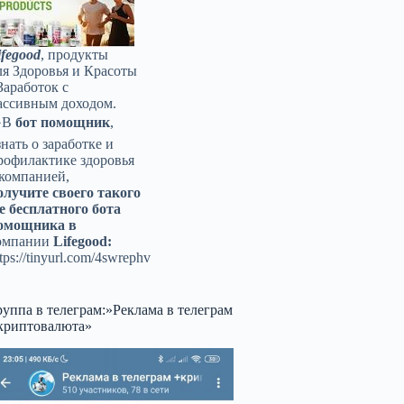
ifegood
, продукты
ля Здоровья и Красоты
Заработок с
ассивным доходом.
️В
бот помощник
,
знать о заработке и
рофилактике здоровья
 компанией,
олучите своего такого
е бесплатного бота
омощника в
омпании
Lifegood:
tps://tinyurl.com/4swrephv
руппа в телеграм:»Реклама в телеграм
криптовалюта»