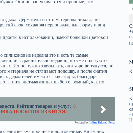
бувки. Они не растягиваются и прочные, что
отдыха. Держатели из это материала никогда не
долгий срок, сохраняя первоначальные форму и вид.
С
+
н
и просты в использовании, имеют большой цветовой
н
о силиконовые изделия это и есть те самые
появились сравнительно недавно, но уже пользуются
М
чных. Их не нужно завязывать, они хорошо тянутся, но
ого материала не стягивают подошву, а после снятия
K
вых держателей имеются фиксаторы, благодаря
 вот в интернет-магазинах выбор огромный, как по
S
К
п
вости. Рейтинг товаров и услуг:
6
с
ОВКА ПОСЫЛОК ИЗ КИТАЯ!
«
Н
Powered by
Inline Related Posts
 изделия весьма прочные и долговечные. Вид у них