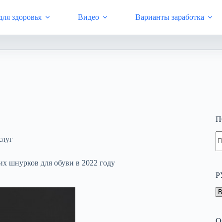
ля здоровья
Видео
Варианты заработка
ернет-копилка, профилактика здоровья с Livegood, заработок в 
П
Н
слуг
н
н
х шнурков для обуви в 2022 году
Р
Р
О