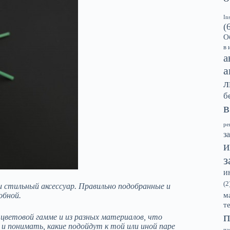
In
(
О
в 
а
а
л
б
в
ре
з
и
з
и
(2
 стильный аксессуар. Правильно подобранные и
обной.
м
т
п
й цветовой гамме и из разных материалов, что
и понимать, какие подойдут к той или иной паре
па