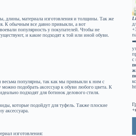
L
мы, длины, материала изготовления и толщины. Так же
д
я. К обычным все давно привыкли, а вот
+
воевали популярность у покупателей. Чтобы не
п
существуют, и какие подходят к той или иной обуви.
➡
у
п
с
п
ж
п
к
 весьма популярны, так как мы привыкли к ним с
ht
у можно подобрать аксессуар к обуви любого цвета. К
идеально подходят для ботинок делового стиля.
Г
виды, которые подойдут для туфель. Также плоские
+
у аксессуара.
ериал изготовления: