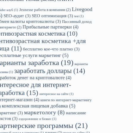
Livegood
Jeunesse работа в компании
(2)
sider клуб
(1)
6)
SEO-аудит
(3)
SEO оптимизация
(3)
test
(1)
бмен валюты криптовалюты
(3)
Пассивный доход
Прибыльные партнерки
(4)
интернете
(2)
нтивозрастная косметика
(10)
нтивозрастная косметика +для
ица
(11)
бесплатно кое-что платно
(3)
есплатные услуги маркетинг
(5)
арианты заработка
(19)
варианты
заработать доллары
(14)
кламы
(1)
аработок денег на криптовалюте
(4)
нтересное для интернет-
аработка
(15)
интересное на сайте
(1)
нтернет-магазин
(4)
книги по интернет-маркетингу
комплексная пищевая добавка
(5)
)
маркетологу
(8)
аркетинг
(3)
написание
екстов
(3)
оздоровление и бизнес
(1)
артнерские программы
(21)
платно
(2)
ссивный доход в интернете
(1)
поиск по сайту
(1)