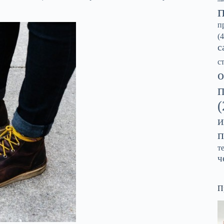
п
(4
с
с
о
(
и
п
т
ч
П