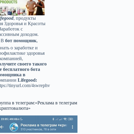
ifegood
, продукты
ля Здоровья и Красоты
Заработок с
ассивным доходом.
️В
бот помощник
,
знать о заработке и
рофилактике здоровья
 компанией,
олучите своего такого
е бесплатного бота
омощника в
омпании
Lifegood:
tps://tinyurl.com/4swrephv
руппа в телеграм:»Реклама в телеграм
криптовалюта»