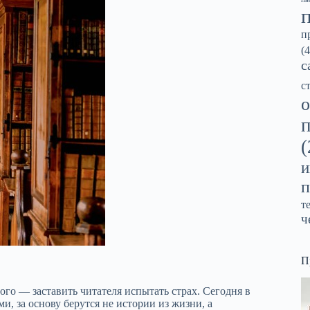
п
(4
с
с
о
(
и
п
т
ч
П
го — заставить читателя испытать страх. Сегодня в
, за основу берутся не истории из жизни, а