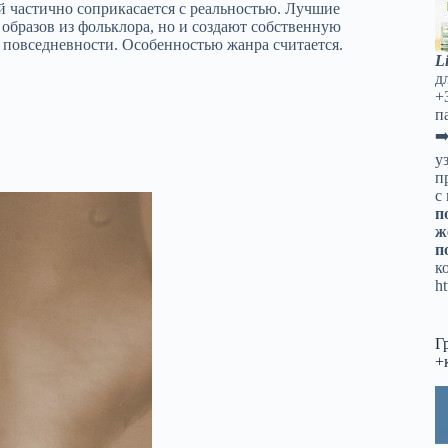
 частично соприкасается с реальностью. Лучшие
 образов из фольклора, но и создают собственную
 повседневности. Особенностью жанра считается.
L
д
+
п
➡
у
п
с
п
ж
п
к
ht
Г
+