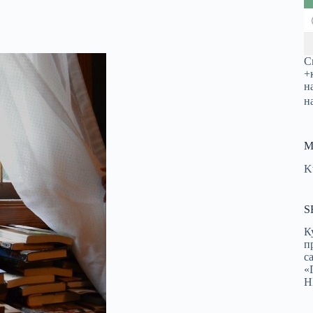
С
+
н
н
М
K
S
К
п
с
«
Н