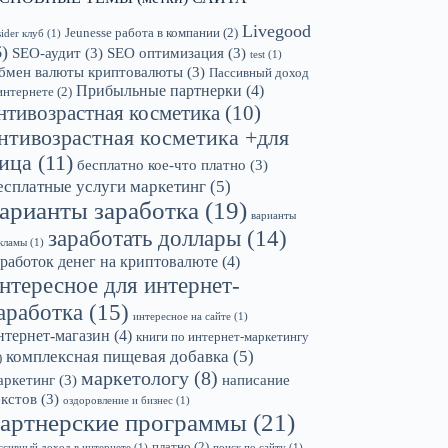
Livegood
Jeunesse работа в компании
(2)
sider клуб
(1)
6)
SEO-аудит
(3)
SEO оптимизация
(3)
test
(1)
бмен валюты криптовалюты
(3)
Пассивный доход
Прибыльные партнерки
(4)
интернете
(2)
нтивозрастная косметика
(10)
нтивозрастная косметика +для
ица
(11)
бесплатно кое-что платно
(3)
есплатные услуги маркетинг
(5)
арианты заработка
(19)
варианты
заработать доллары
(14)
кламы
(1)
аработок денег на криптовалюте
(4)
нтересное для интернет-
аработка
(15)
интересное на сайте
(1)
нтернет-магазин
(4)
книги по интернет-маркетингу
комплексная пищевая добавка
(5)
)
маркетологу
(8)
аркетинг
(3)
написание
екстов
(3)
оздоровление и бизнес
(1)
артнерские программы
(21)
платно
(2)
ссивный доход в интернете
(1)
поиск по сайту
(1)