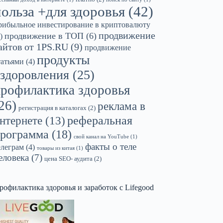
польза +для здоровья
(42)
рибыльное инвестирование в криптовалюту
продвижение
продвижение в ТОП
(6)
)
айтов от 1PS.RU
(9)
продвижение
продукты
татьями
(4)
здоровления
(25)
профилактика здоровья
26)
реклама в
регистрация в каталогах
(2)
реферальная
нтернете
(13)
рограмма
(18)
свой канал на YouTube
(1)
факты о теле
елеграм
(4)
товары из китая
(1)
еловека
(7)
цена SEO- аудита
(2)
рофилактика здоровья и заработок с Lifegood