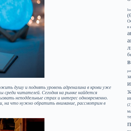
In
(
О
в 
а
а
л
б
в
ре
з
и
жить душу и поднять уровень адреналина в крови уже
з
ны среди читателей. Сегодня на рынке найдется
вызвать неподдельные страх и интерес одновременно.
и
и, на что нужно обратить внимание, рассмотрим в
(2
м
т
п
па