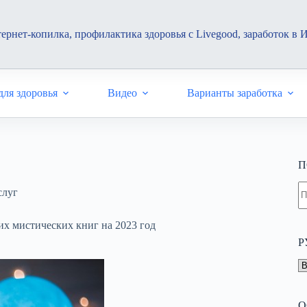
ернет-копилка, профилактика здоровья с Livegood, заработок в 
ля здоровья
Видео
Варианты заработка
П
Н
слуг
н
н
х мистических книг на 2023 год
Р
Р
О