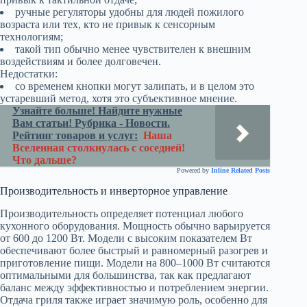
ручные регуляторы удобны для людей пожилого
возраста или тех, кто не привык к сенсорным
технологиям;
такой тип обычно менее чувствителен к внешним
воздействиям и более долговечен.
Недостатки:
со временем кнопки могут залипать, и в целом это
устаревший метод, хотя это субъективное мнение.
Узнайте больше! Найдите нужные
Вам статьи! Рубрика - Новости.
Рейтинг товаров и услуг:
Наша
Вселенная столкнулась с соседней!
Что дальше?
Powered by
Inline Related Posts
Производительность и инверторное управление
Производительность определяет потенциал любого
кухонного оборудования. Мощность обычно варьируется
от 600 до 1200 Вт. Модели с высоким показателем Вт
обеспечивают более быстрый и равномерный разогрев и
приготовление пищи. Модели на 800–1000 Вт считаются
оптимальными для большинства, так как предлагают
баланс между эффективностью и потреблением энергии.
Отдача гриля также играет значимую роль, особенно для