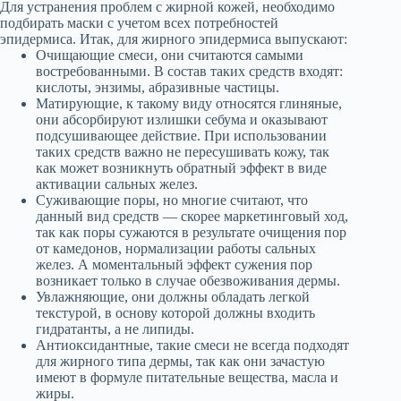
Для устранения проблем с жирной кожей, необходимо
подбирать маски с учетом всех потребностей
эпидермиса. Итак, для жирного эпидермиса выпускают:
Очищающие смеси, они считаются самыми
востребованными. В состав таких средств входят:
кислоты, энзимы, абразивные частицы.
Матирующие, к такому виду относятся глиняные,
они абсорбируют излишки себума и оказывают
подсушивающее действие. При использовании
таких средств важно не пересушивать кожу, так
как может возникнуть обратный эффект в виде
активации сальных желез.
Суживающие поры, но многие считают, что
данный вид средств — скорее маркетинговый ход,
так как поры сужаются в результате очищения пор
от камедонов, нормализации работы сальных
желез. А моментальный эффект сужения пор
возникает только в случае обезвоживания дермы.
Увлажняющие, они должны обладать легкой
текстурой, в основу которой должны входить
гидратанты, а не липиды.
Антиоксидантные, такие смеси не всегда подходят
для жирного типа дермы, так как они зачастую
имеют в формуле питательные вещества, масла и
жиры.