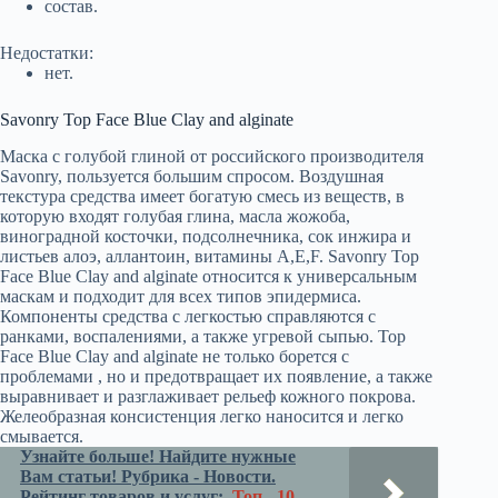
состав.
Недостатки:
нет.
Savonry Top Face Blue Clay and alginate
Маска с голубой глиной от российского производителя
Savonry, пользуется большим спросом. Воздушная
текстура средства имеет богатую смесь из веществ, в
которую входят голубая глина, масла жожоба,
виноградной косточки, подсолнечника, сок инжира и
листьев алоэ, аллантоин, витамины А,Е,F. Savonry Top
Face Blue Clay and alginate относится к универсальным
маскам и подходит для всех типов эпидермиса.
Компоненты средства с легкостью справляются с
ранками, воспалениями, а также угревой сыпью. Top
Face Blue Clay and alginate не только борется с
проблемами , но и предотвращает их появление, а также
выравнивает и разглаживает рельеф кожного покрова.
Желеобразная консистенция легко наносится и легко
смывается.
Узнайте больше! Найдите нужные
Вам статьи! Рубрика - Новости.
Рейтинг товаров и услуг:
Топ - 10