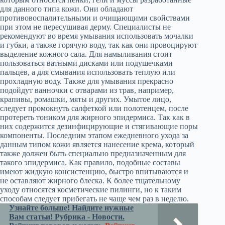
для данного типа кожи. Они обладают
противовоспалительными и очищающими свойствами
при этом не пересушивая дерму. Специалисты не
рекомендуют во время умывания использовать мочалки
и губки, а также горячую воду, так как они провоцируют
выделение кожного сала. Для намыливания стоит
пользоваться ватными дисками или подушечками
пальцев, а для смывания использовать теплую или
прохладную воду. Также для умывания прекрасно
подойдут ванночки с отварами из трав, например,
крапивы, ромашки, мяты и других. Умытое лицо,
следует промокнуть салфеткой или полотенцем, после
протереть тоником для жирного эпидермиса. Так как в
них содержится дезинфицирующие и стягивающие поры
компоненты. Последним этапом ежедневного ухода за
данным типом кожи является нанесение крема, который
также должен быть специально предназначенным для
такого эпидермиса. Как правило, подобные составы
имеют жидкую консистенцию, быстро впитываются и
не оставляют жирного блеска. К более тщательному
уходу относятся косметические пилинги, но к таким
способам следует прибегать не чаще чем раз в неделю.
Узнайте больше! Найдите нужные
Вам статьи! Рубрика - Новости.