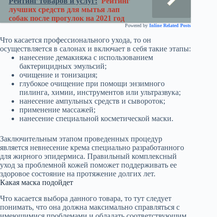
Рейтинг товаров и услуг:
Рейтинг
лучших средств для мытья лап
собак после прогулок на 2021 год
Powered by
Inline Related Posts
Что касается профессионального ухода, то он
осуществляется в салонах и включает в себя такие этапы:
нанесение демакияжа с использованием
бактерицидных эмульсий;
очищение и тонизация;
глубокое очищение при помощи энзимного
пилинга, химии, инструментов или ультразвука;
нанесение ампульных средств и сывороток;
применение массажей;
нанесение специальной косметической маски.
Заключительным этапом проведенных процедур
является невнесение крема специально разработанного
для жирного эпидермиса. Правильный комплексный
уход за проблемной кожей поможет поддерживать ее
здоровое состояние на протяжение долгих лет.
Какая маска подойдет
Что касается выбора данного товара, то тут следует
понимать, что она должна максимально справляться с
имеющимися проблемами и обладать соответствующим