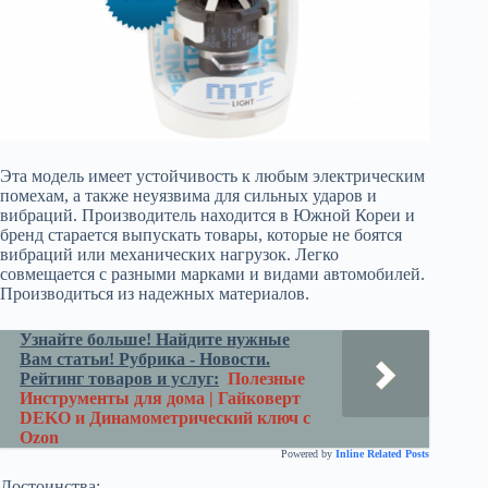
Эта модель имеет устойчивость к любым электрическим
помехам, а также неуязвима для сильных ударов и
вибраций. Производитель находится в Южной Кореи и
бренд старается выпускать товары, которые не боятся
вибраций или механических нагрузок. Легко
совмещается с разными марками и видами автомобилей.
Производиться из надежных материалов.
Узнайте больше! Найдите нужные
Вам статьи! Рубрика - Новости.
Рейтинг товаров и услуг:
Полезные
Инструменты для дома | Гайковерт
DEKO и Динамометрический ключ с
Ozon
Powered by
Inline Related Posts
Достоинства: