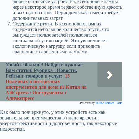
любые остальные устройства, ксеноновые лампы
через некоторое время теряют собственную яркость
и выходят из строя. Периодическая замена требует
дополнительных затрат.
Содержание ртути. В ксеноновых лампах
содержится небольшое количество ртути, что
вынуждает пользователей пользоваться
специальной утилизацией. Это увеличивает
экологическую нагрузку, если приводить
сравнение с галогенными лампами.
Узнайте больше! Найдите нужные
Вам статьи! Рубрика - Новости.
Рейтинг товаров и услуг:
15
Полезных и интересных
инструментов для дома из Китая на
AliExpress / Инструменты с
Алиэкспресс
Powered by
Inline Related Posts
Как было подчеркнуто, у этих устройств есть как
значительные преимущества в плане яркости,
энергоэффективности и долговечности, так некоторые
недостатки.