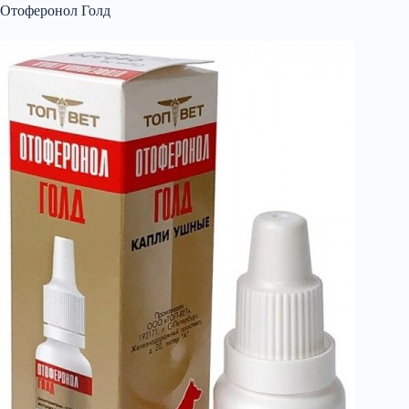
Отоферонол Голд