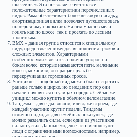
шоссейным. Это позволяет сочетать все
положительные характеристики перечисленных
видов. Рама обеспечивает более высокую посадку,
амортизационная вилка позволяет путешествовать
по неровному покрытию. На нем можно смело
гонять как по шоссе, так и проехать по лесным
тропинкам.
ВМХ – данная группа относится к специальному
виду, предназначенному для выполнения трюков и
сложных элементов. Характерными
особенностями являются: наличие упоров по
бокам колес, которые называются пеги, маленькие
колеса, механизм, он вращает руль без
перекручивания тормозных тросов.
Унициклы – подобный вид можно было встретить
раньше только в цирке, но с недавних пор они
начали появляться на улицах городов. Сейчас же
уницикл можно купить в обычном веломагазине.
Тандемы – для езды вдвоем, или даже втроем, где
каждый участник крутит педали. Тандемы
отлично подходят для семейных покатушек, где
можно разделить силы, если один из участников
сильно устал. Данные модели часто используют
люди с ограниченными возможностями, например,
инвалиды по зрению.