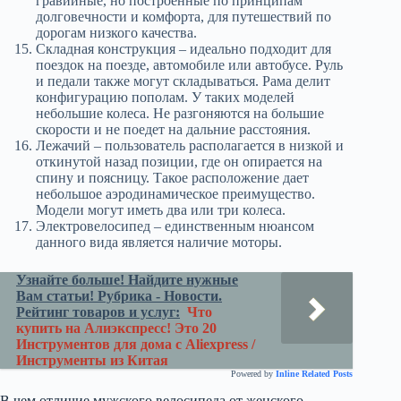
гравийные, но построенные по принципам
долговечности и комфорта, для путешествий по
дорогам низкого качества.
Складная конструкция – идеально подходит для
поездок на поезде, автомобиле или автобусе. Руль
и педали также могут складываться. Рама делит
конфигурацию пополам. У таких моделей
небольшие колеса. Не разгоняются на большие
скорости и не поедет на дальние расстояния.
Лежачий – пользователь располагается в низкой и
откинутой назад позиции, где он опирается на
спину и поясницу. Такое расположение дает
небольшое аэродинамическое преимущество.
Модели могут иметь два или три колеса.
Электровелосипед – единственным нюансом
данного вида является наличие моторы.
Узнайте больше! Найдите нужные
Вам статьи! Рубрика - Новости.
Рейтинг товаров и услуг:
Что
купить на Алиэкспресс! Это 20
Инструментов для дома с Aliexpress /
Инструменты из Китая
Powered by
Inline Related Posts
В чем отличие мужского велосипеда от женского