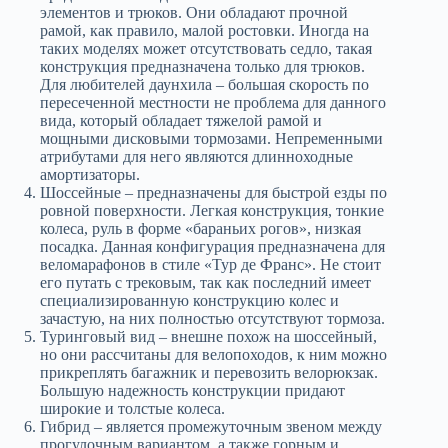
элементов и трюков. Они обладают прочной
рамой, как правило, малой ростовки. Иногда на
таких моделях может отсутствовать седло, такая
конструкция предназначена только для трюков.
Для любителей даунхила – большая скорость по
пересеченной местности не проблема для данного
вида, который обладает тяжелой рамой и
мощными дисковыми тормозами. Непременными
атрибутами для него являются длинноходные
амортизаторы.
Шоссейные – предназначены для быстрой езды по
ровной поверхности. Легкая конструкция, тонкие
колеса, руль в форме «бараньих рогов», низкая
посадка. Данная конфигурация предназначена для
веломарафонов в стиле «Тур де Франс». Не стоит
его путать с трековым, так как последний имеет
специализированную конструкцию колес и
зачастую, на них полностью отсутствуют тормоза.
Туринговый вид – внешне похож на шоссейный,
но они рассчитаны для велопоходов, к ним можно
прикреплять багажник и перевозить велорюкзак.
Большую надежность конструкции придают
широкие и толстые колеса.
Гибрид – является промежуточным звеном между
прогулочным вариантом, а также горным и