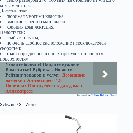
седло размером 270*160 мм./ изготовлено из мягкого
кожзаменителя.
Достоинства:
любимая многими классика;
высокое качество материалов;
хорошая комплектация.
Недостатки:
слабые тормоза;
не очень удобное расположение переключателей
скоростей;
транспорт для неспешных прогулок по ровным
поверхностям.
Узнайте больше! Найдите нужные
Вам статьи! Рубрика - Новости.
Рейтинг товаров и услуг:
Домашние
находки с Алиэкспресс / 28
Полезных Инструментов для дома с
Алиэкспресс
Powered by
Inline Related Posts
Schwinn/ S1 Women