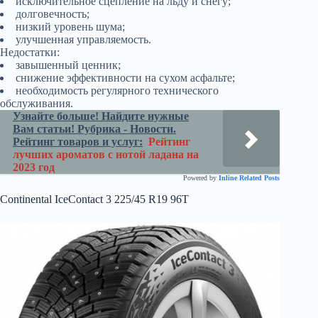
исключительное сцепление на льду и снегу;
долговечность;
низкий уровень шума;
улучшенная управляемость.
Недостатки:
завышенный ценник;
снижение эффективности на сухом асфальте;
необходимость регулярного технического
обслуживания.
Узнайте больше! Найдите нужные
Вам статьи! Рубрика - Новости.
Рейтинг товаров и услуг:
Рейтинг
лучших ароматов с нотой ладана на
2023 год
Powered by
Inline Related Posts
Continental IceContact 3 225/45 R19 96Т