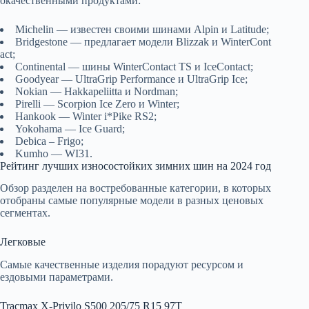
окачественными продуктами:
Michelin — известен своими шинами Alpin и Latitude;
Bridgestone — предлагает модели Blizzak и WinterCont
act;
Continental — шины WinterContact TS и IceContact;
Goodyear — UltraGrip Performance и UltraGrip Ice;
Nokian — Hakkapeliitta и Nordman;
Pirelli — Scorpion Ice Zero и Winter;
Hankook — Winter i*Pike RS2;
Yokohama — Ice Guard;
Debica – Frigo;
Kumho — WI31.
Рейтинг лучших износостойких зимних шин на 2024 год
Обзор разделен на востребованные категории, в которых
отобраны самые популярные модели в разных ценовых
сегментах.
Легковые
Самые качественные изделия порадуют ресурсом и
ездовыми параметрами.
Tracmax X-Privilo S500 205/75 R15 97T