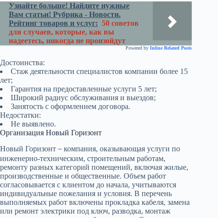
Узнайте больше! Найдите нужные
Вам статьи! Рубрика - Новости.
Рейтинг товаров и услуг:
50 советов
для случаев, которые, как вы
надеетесь, никогда не произойдут
Powered by
Inline Related Posts
Достоинства:
Стаж деятельности специалистов компании более 15
лет;
Гарантия на предоставленные услуги 5 лет;
Широкий радиус обслуживания и выездов;
Занятость с оформлением договора.
Недостатки:
Не выявлено.
Организация Новый Горизонт
Новый Горизонт－компания, оказывающая услуги по
инженерно-техническим, строительным работам,
ремонту разных категорий помещений, включая жилые,
производственные и общественные. Объем работ
согласовывается с клиентом до начала, учитываются
индивидуальные пожелания и условия. В перечень
выполняемых работ включены прокладка кабеля, замена
или ремонт электрики под ключ, разводка, монтаж