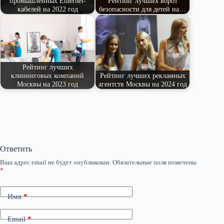
промышленных Ethernet-
Рейтинг лучших ворот
кабелей на 2022 год
безопасности для детей на…
Рейтинг лучших
клининговых компаний
Рейтинг лучших рекламных
Москвы на 2023 год
агентств Москвы на 2024 год
Ответить
Ваш адрес email не будет опубликован.
Обязательные поля помечены
*
Имя
*
Email
*