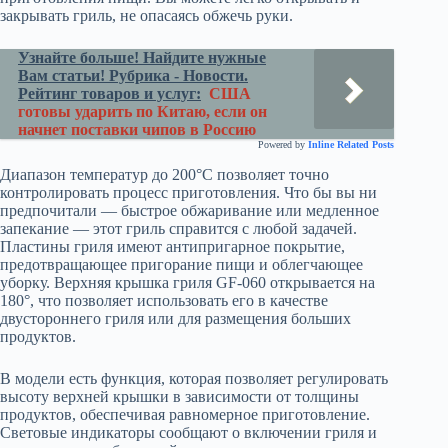
закрывать гриль, не опасаясь обжечь руки.
Узнайте больше! Найдите нужные
Вам статьи! Рубрика - Новости.
Рейтинг товаров и услуг:
США
готовы ударить по Китаю, если он
начнет поставки чипов в Россию
Powered by
Inline Related Posts
Диапазон температур до 200°C позволяет точно
контролировать процесс приготовления. Что бы вы ни
предпочитали — быстрое обжаривание или медленное
запекание — этот гриль справится с любой задачей.
Пластины гриля имеют антипригарное покрытие,
предотвращающее пригорание пищи и облегчающее
уборку. Верхняя крышка гриля GF-060 открывается на
180°, что позволяет использовать его в качестве
двустороннего гриля или для размещения больших
продуктов.
В модели есть функция, которая позволяет регулировать
высоту верхней крышки в зависимости от толщины
продуктов, обеспечивая равномерное приготовление.
Световые индикаторы сообщают о включении гриля и