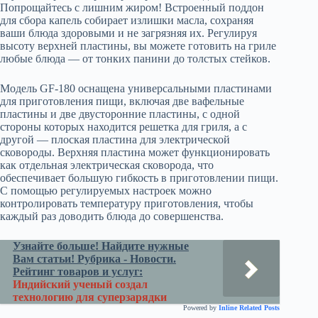
Попрощайтесь с лишним жиром! Встроенный поддон
для сбора капель собирает излишки масла, сохраняя
ваши блюда здоровыми и не загрязняя их. Регулируя
высоту верхней пластины, вы можете готовить на гриле
любые блюда — от тонких панини до толстых стейков.
Модель GF-180 оснащена универсальными пластинами
для приготовления пищи, включая две вафельные
пластины и две двусторонние пластины, с одной
стороны которых находится решетка для гриля, а с
другой — плоская пластина для электрической
сковороды. Верхняя пластина может функционировать
как отдельная электрическая сковорода, что
обеспечивает большую гибкость в приготовлении пищи.
С помощью регулируемых настроек можно
контролировать температуру приготовления, чтобы
каждый раз доводить блюда до совершенства.
Узнайте больше! Найдите нужные
Вам статьи! Рубрика - Новости.
Рейтинг товаров и услуг:
Индийский ученый создал
технологию для суперзарядки
Powered by
Inline Related Posts