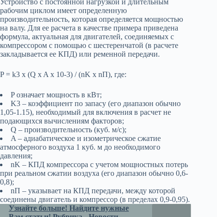
Устройство с постоянной нагрузкой и длительным
рабочим циклом имеет определенную
производительность, которая определяется мощностью
на валу. Для ее расчета в качестве примера приведена
формула, актуальная для двигателей, соединяемых с
компрессором с помощью с шестеренчатой (в расчете
закладывается ее КПД) или ременной передачи.
P = k3 x (Q x A x 10-3) / (nK x nП), где:
P означает мощность в кВт;
K3 – коэффициент по запасу (его диапазон обычно
1,05-1.15), необходимый для включения в расчет не
подающихся вычислениям факторов;
Q – производительность (куб. м/с);
A – адиабатическое и изометрическое сжатие
атмосферного воздуха 1 куб. м до необходимого
давления;
nK – КПД компрессора с учетом мощностных потерь
при реальном сжатии воздуха (его диапазон обычно 0,6-
0,8);
nП – указывает на КПД передачи, между которой
соединены двигатель и компрессор (в пределах 0,9-0,95).
Узнайте больше! Найдите нужные
Вам статьи! Рубрика - Новости.