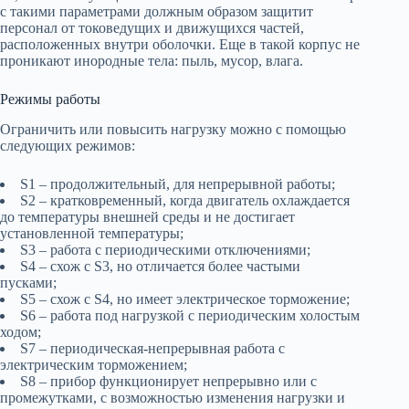
с такими параметрами должным образом защитит
персонал от токоведущих и движущихся частей,
расположенных внутри оболочки. Еще в такой корпус не
проникают инородные тела: пыль, мусор, влага.
Режимы работы
Ограничить или повысить нагрузку можно с помощью
следующих режимов:
S1 – продолжительный, для непрерывной работы;
S2 – кратковременный, когда двигатель охлаждается
до температуры внешней среды и не достигает
установленной температуры;
S3 – работа с периодическими отключениями;
S4 – схож с S3, но отличается более частыми
пусками;
S5 – схож с S4, но имеет электрическое торможение;
S6 – работа под нагрузкой с периодическим холостым
ходом;
S7 – периодическая-непрерывная работа с
электрическим торможением;
S8 – прибор функционирует непрерывно или с
промежутками, с возможностью изменения нагрузки и