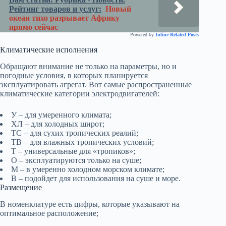
Рейтинг товаров и услуг:
Новый
океан тихо разрывает Африку
прямо сейчас
Powered by
Inline Related Posts
Климатические исполнения
Обращают внимание не только на параметры, но и
погодные условия, в которых планируется
эксплуатировать агрегат. Вот самые распространенные
климатические категории электродвигателей:
У – для умеренного климата;
ХЛ – для холодных широт;
ТС – для сухих тропических реалий;
ТВ – для влажных тропических условий;
Т – универсальные для «тропиков»;
О – эксплуатируются только на суше;
М – в умеренно холодном морском климате;
В – подойдет для использования на суше и море.
Размещение
В номенклатуре есть цифры, которые указывают на
оптимальное расположение;