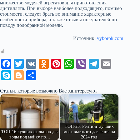
множество моделей агрегатов для приготовления
дистиллята. При выборе наиболее подходящего, помимо
стоимости, следует брать во внимание характерные
особенности прибора, а также отзывы покупателей по
поводу подобранной модели.
Источник:
vyborok.com
Fa
T
V
O
Pi
W
Vi
Te
E
ce
wi
K
dn
nt
ha
be
le
m
S
Bl
О
bo
tte
ok
er
ts
r
gr
ail
ky
og
тп
Статьи, которые возможно Вас заинтересуют
ok
r
la
es
A
a
pe
ge
ра
ss
t
pp
m
r
ви
ni
ть
ki
ТОП-25. Рейтинг лучших
ТОП-16 лучших фильтров для
моек высокого давления на
воды под мойку по…
2024 год