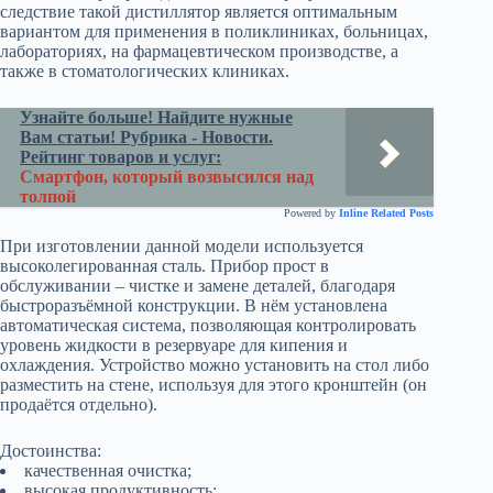
следствие такой дистиллятор является оптимальным
вариантом для применения в поликлиниках, больницах,
лабораториях, на фармацевтическом производстве, а
также в стоматологических клиниках.
Узнайте больше! Найдите нужные
Вам статьи! Рубрика - Новости.
Рейтинг товаров и услуг:
Смартфон, который возвысился над
толпой
Powered by
Inline Related Posts
При изготовлении данной модели используется
высоколегированная сталь. Прибор прост в
обслуживании – чистке и замене деталей, благодаря
быстроразъёмной конструкции. В нём установлена
автоматическая система, позволяющая контролировать
уровень жидкости в резервуаре для кипения и
охлаждения. Устройство можно установить на стол либо
разместить на стене, используя для этого кронштейн (он
продаётся отдельно).
Достоинства:
качественная очистка;
высокая продуктивность;