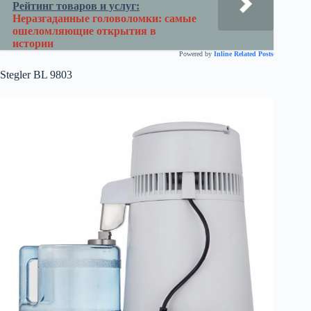
Рейтинг товаров и услуг:
Неразгаданные головоломки: самые
ошеломляющие открытия в
истории
Powered by
Inline Related Posts
Stegler BL 9803