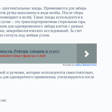
 урогенитальные зонды. Применяются для забора
тов ручка выполнена в виде колбы. После сбора
 помещают в колбу. Такие зонды используются в
лучае – это транспортировочная стерильная тара.
ом для одновременного забора клеток с разных
ии, микробиологических исследований. За счет
но согнуть под любым углом.
вости. Рейтинг товаров и услуг:
лоизвестные факты о ней
Powered by
Inline Related Posts
ой и ручками, которые используются самостоятельно,
ы для однократного применения, утилизируются после
 на: