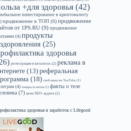
польза +для здоровья
(42)
рибыльное инвестирование в криптовалюту
продвижение
продвижение в ТОП
(6)
)
айтов от 1PS.RU
(9)
продвижение
продукты
татьями
(4)
здоровления
(25)
профилактика здоровья
26)
реклама в
регистрация в каталогах
(2)
реферальная
нтернете
(13)
рограмма
(18)
свой канал на YouTube
(1)
факты о теле
елеграм
(4)
товары из китая
(1)
еловека
(7)
цена SEO- аудита
(2)
рофилактика здоровья и заработок с Lifegood