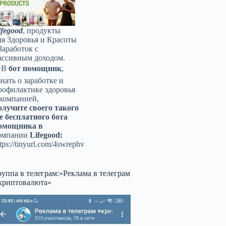
ifegood
, продукты
ля Здоровья и Красоты
Заработок с
ассивным доходом.
️В
бот помощник
,
знать о заработке и
рофилактике здоровья
 компанией,
олучите своего такого
е бесплатного бота
омощника в
омпании
Lifegood:
tps://tinyurl.com/4swrephv
руппа в телеграм:»Реклама в телеграм
криптовалюта»