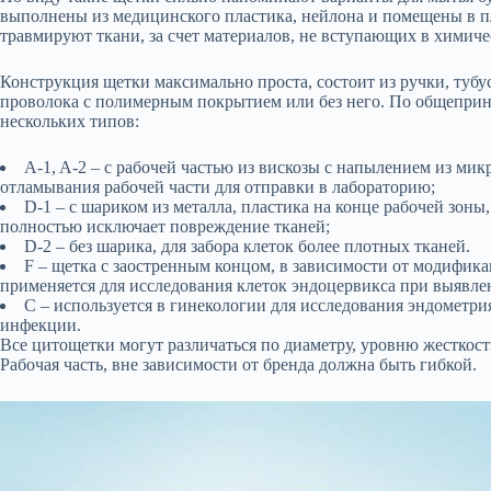
выполнены из медицинского пластика, нейлона и помещены в п
травмируют ткани, за счет материалов, не вступающих в химич
Конструкция щетки максимально проста, состоит из ручки, тубус
проволока с полимерным покрытием или без него. По общепри
нескольких типов:
A-1, A-2 – с рабочей частью из вискозы с напылением из мик
отламывания рабочей части для отправки в лабораторию;
D-1 – с шариком из металла, пластика на конце рабочей зоны
полностью исключает повреждение тканей;
D-2 – без шарика, для забора клеток более плотных тканей.
F – щетка с заостренным концом, в зависимости от модифик
применяется для исследования клеток эндоцервикса при выявле
С – используется в гинекологии для исследования эндометрия
инфекции.
Все цитощетки могут различаться по диаметру, уровню жесткос
Рабочая часть, вне зависимости от бренда должна быть гибкой.