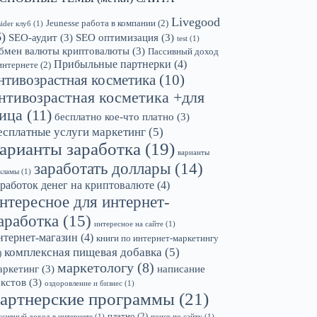
Livegood
Jeunesse работа в компании
(2)
sider клуб
(1)
6)
SEO-аудит
(3)
SEO оптимизация
(3)
test
(1)
бмен валюты криптовалюты
(3)
Пассивный доход
Прибыльные партнерки
(4)
интернете
(2)
нтивозрастная косметика
(10)
нтивозрастная косметика +для
ица
(11)
бесплатно кое-что платно
(3)
есплатные услуги маркетинг
(5)
арианты заработка
(19)
варианты
заработать доллары
(14)
кламы
(1)
аработок денег на криптовалюте
(4)
нтересное для интернет-
аработка
(15)
интересное на сайте
(1)
нтернет-магазин
(4)
книги по интернет-маркетингу
комплексная пищевая добавка
(5)
)
маркетологу
(8)
аркетинг
(3)
написание
екстов
(3)
оздоровление и бизнес
(1)
артнерские программы
(21)
платно
(2)
ссивный доход в интернете
(1)
поиск по сайту
(1)