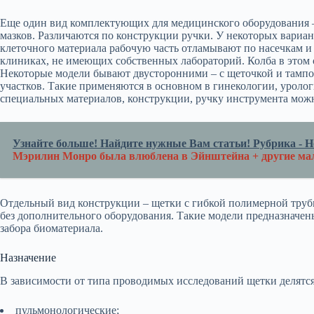
Еще один вид комплектующих для медицинского оборудования –
мазков. Различаются по конструкции ручки. У некоторых вариан
клеточного материала рабочую часть отламывают по насечкам и
клиниках, не имеющих собственных лабораторий. Колба в этом с
Некоторые модели бывают двусторонними – с щеточкой и тампон
участков. Такие применяются в основном в гинекологии, уролог
специальных материалов, конструкции, ручку инструмента мож
Узнайте больше! Найдите нужные Вам статьи! Рубрика - Но
Мэрилин Монро была влюблена в Эйнштейна + другие ма
Отдельный вид конструкции – щетки с гибкой полимерной трубк
без дополнительного оборудования. Такие модели предназначен
забора биоматериала.
Назначение
В зависимости от типа проводимых исследований щетки делятся
пульмонологические;