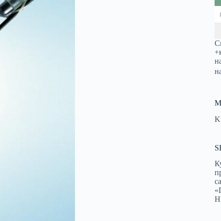
С
+
н
н
М
K
S
К
п
с
«
Н