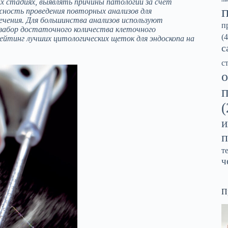
их стадиях, выявлять причины патологий за счет
жность проведения повторных анализов для
ечения.
Для большинства анализов используют
п
 забор достаточного количества клеточного
(4
ейтинг лучших цитологических щеток для эндоскопа на
с
с
о
(
и
п
т
ч
П