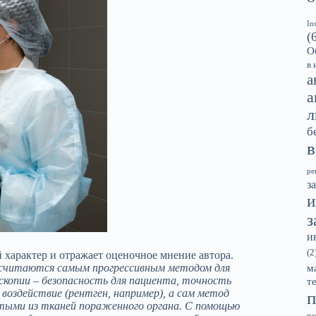
In
(
О
в 
а
а
л
б
в
ре
з
и
з
и
(2
характер и отражает оценочное мнение автора.
ь считаются самым прогрессивным методом для
м
скопии – безопасность для пациента, точность
т
 воздействие (рентген, например), а сам метод
п
тыми из тканей пораженного органа.
С помощью
па