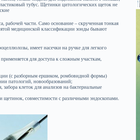
ластиковый тубус. Щетинки цитологических щеток не
еские
а, рабочей части. Само основание – скрученная тонкая
нятой медицинской классификации зонды бывают
роцеллюлозы, имеет насечки на ручке для легкого
, применяется для доступа к сложным участкам,
ации (с разборным ершиком, ромбовидной формы)
нии патологий, новообразований;
, забора клеток для анализов на бактериальные
ти щетинок, совместимости с различными эндоскопами.