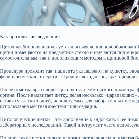
Как проходит исследование
Щеточная биопсия используется для выявления новообразований
щетки помещаются на предметное стекло и изучаются под микро
самостоятельным, так и дополняющим методом к щипцовой биопс
Процедура проходит так: пациента укладывают на кушетку, ввод
физиологические отверстия. Продвигая эндоскоп, врач проводит
После осмотра врач вводит цитощетку необходимого диаметра, 
органа. После выдвигает щетку, делая несколько «царапающих»
остаются клетки тканей, используемых для лабораторных иссле
использована местная анестезия или седация.
Цитологические щетки – это дополнение к эндоскопу. С ее помо
лабораторных исследований. Такой инструмент часто используют
По виду такие щетки сильно напоминают варианты для мытья бу