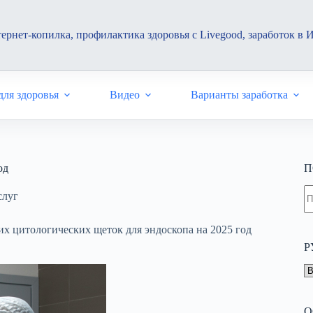
ернет-копилка, профилактика здоровья с Livegood, заработок в 
ля здоровья
Видео
Варианты заработка
од
П
Н
слуг
н
н
х цитологических щеток для эндоскопа на 2025 год
Р
Р
О