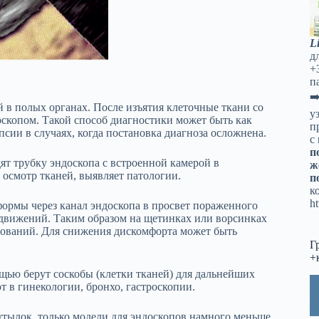
L
д
+
п
➡
 в полых органах. После изъятия клеточные ткани со
у
скопом. Такой способ диагностики может быть как
п
ии в случаях, когда постановка диагноза осложнена.
с
п
ят трубку эндоскопа с встроенной камерой в
ж
 осмотр тканей, выявляет патологии.
п
к
ht
формы через канал эндоскопа в просвет пораженного
 движений. Таким образом на щетинках или ворсинках
дований. Для снижения дискомфорта может быть
Г
+
щью берут соскобы (клетки тканей) для дальнейших
 в гинекологии, бронхо, гастроскопии.
тылок, только модели для эндоскопов намного меньше,