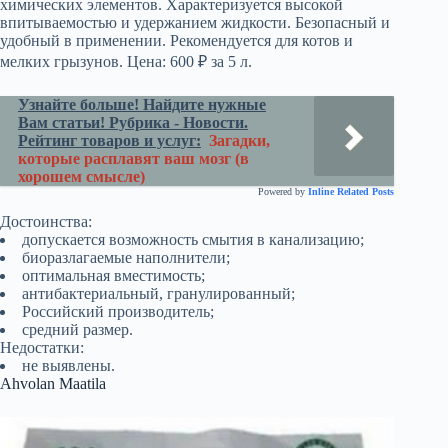
химических элементов. Характеризуется высокой
впитываемостью и удержанием жидкости. Безопасный и
удобный в применении. Рекомендуется для котов и
мелких грызунов. Цена: 600 ₽ за 5 л.
Узнайте больше! Найдите нужные
Вам статьи! Рубрика - Новости.
Рейтинг товаров и услуг:
Загадки,
которые расплавят ваш мозг (в
хорошем смысле)
Powered by
Inline Related Posts
Достоинства:
допускается возможность смытия в канализацию;
биоразлагаемые наполнители;
оптимальная вместимость;
антибактериальный, гранулированный;
Российский производитель;
средний размер.
Недостатки:
не выявлены.
Ahvolan Maatila