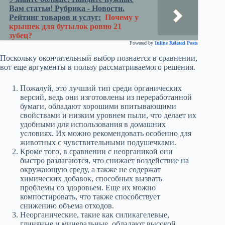
Вам статьи! Рубрика - Новости.
Рейтинг товаров и услуг:
Почему у
крышек для бутылок ровно 21
зубец?
Powered by
Inline Related Posts
Поскольку окончательный выбор познается в сравнении,
вот еще аргументы в пользу рассматриваемого решения.
Пожалуй, это лучший тип среди органических
версий, ведь они изготовлены из переработанной
бумаги, обладают хорошими впитывающими
свойствами и низким уровнем пыли, что делает их
удобными для использования в домашних
условиях. Их можно рекомендовать особенно для
животных с чувствительными подушечками.
Кроме того, в сравнении с неорганикой они
быстро разлагаются, что снижает воздействие на
окружающую среду, а также не содержат
химических добавок, способных вызвать
проблемы со здоровьем. Еще их можно
компостировать, что также способствует
снижению объема отходов.
Неорганические, такие как силикагелевые,
глиняные и минеральные, обладают высокой