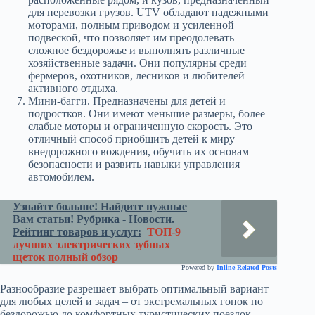
для перевозки грузов. UTV обладают надежными
моторами, полным приводом и усиленной
подвеской, что позволяет им преодолевать
сложное бездорожье и выполнять различные
хозяйственные задачи. Они популярны среди
фермеров, охотников, лесников и любителей
активного отдыха.
Мини-багги. Предназначены для детей и
подростков. Они имеют меньшие размеры, более
слабые моторы и ограниченную скорость. Это
отличный способ приобщить детей к миру
внедорожного вождения, обучить их основам
безопасности и развить навыки управления
автомобилем.
Узнайте больше! Найдите нужные
Вам статьи! Рубрика - Новости.
Рейтинг товаров и услуг:
ТОП-9
лучших электрических зубных
щеток полный обзор
Powered by
Inline Related Posts
Разнообразие разрешает выбрать оптимальный вариант
для любых целей и задач – от экстремальных гонок по
бездорожью до комфортных туристических поездок.