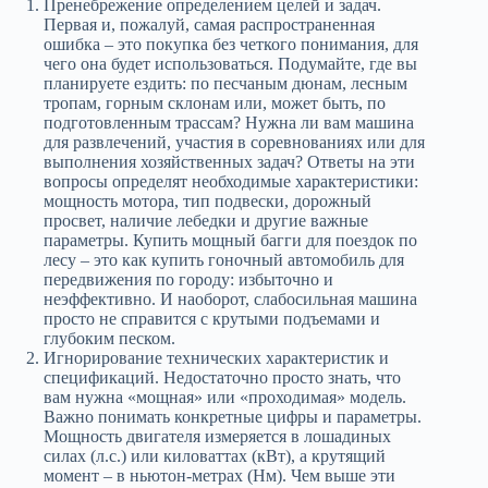
Пренебрежение определением целей и задач.
Первая и, пожалуй, самая распространенная
ошибка – это покупка без четкого понимания, для
чего она будет использоваться. Подумайте, где вы
планируете ездить: по песчаным дюнам, лесным
тропам, горным склонам или, может быть, по
подготовленным трассам? Нужна ли вам машина
для развлечений, участия в соревнованиях или для
выполнения хозяйственных задач? Ответы на эти
вопросы определят необходимые характеристики:
мощность мотора, тип подвески, дорожный
просвет, наличие лебедки и другие важные
параметры. Купить мощный багги для поездок по
лесу – это как купить гоночный автомобиль для
передвижения по городу: избыточно и
неэффективно. И наоборот, слабосильная машина
просто не справится с крутыми подъемами и
глубоким песком.
Игнорирование технических характеристик и
спецификаций. Недостаточно просто знать, что
вам нужна «мощная» или «проходимая» модель.
Важно понимать конкретные цифры и параметры.
Мощность двигателя измеряется в лошадиных
силах (л.с.) или киловаттах (кВт), а крутящий
момент – в ньютон-метрах (Нм). Чем выше эти