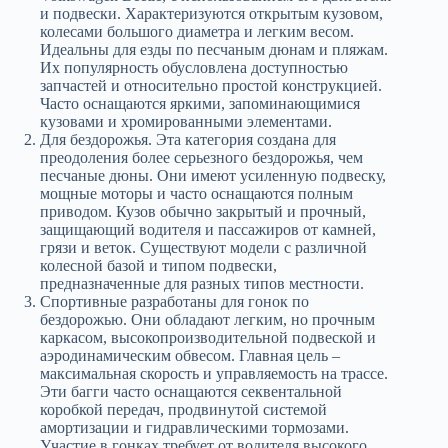
и подвески. Характеризуются открытым кузовом,
колесами большого диаметра и легким весом.
Идеальны для езды по песчаным дюнам и пляжам.
Их популярность обусловлена доступностью
запчастей и относительно простой конструкцией.
Часто оснащаются яркими, запоминающимися
кузовами и хромированными элементами.
Для бездорожья. Эта категория создана для
преодоления более серьезного бездорожья, чем
песчаные дюны. Они имеют усиленную подвеску,
мощные моторы и часто оснащаются полным
приводом. Кузов обычно закрытый и прочный,
защищающий водителя и пассажиров от камней,
грязи и веток. Существуют модели с различной
колесной базой и типом подвески,
предназначенные для разных типов местности.
Спортивные разработаны для гонок по
бездорожью. Они обладают легким, но прочным
каркасом, высокопроизводительной подвеской и
аэродинамическим обвесом. Главная цель –
максимальная скорость и управляемость на трассе.
Эти багги часто оснащаются секвентальной
коробкой передач, продвинутой системой
амортизации и гидравлическими тормозами.
Участие в гонках требует от водителя высокого