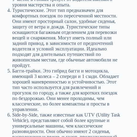
уровня мастерства и опыта.
Туристические. Этот тип предназначен для
комфортных поездок по пересеченной местности.
Они имеют просторный салон, удобные сиденья,
защиту от ветра и дождя. Туристические типы
оснащаются багажным отделением для перевозки
вещей и снаряжения. Могут иметь полный или
задний привод, в зависимости от предпочтений
водителя и условий эксплуатации. Идеально
подходят для длительных путешествий по
живописным местам, где обычные автомобили не
пройдут.
Багги-трайки. Это гибрид багги и мотоцикла,
имеющий 3 колеса – 2 спереди и 1 сзади. Обладает
хорошей маневренностью и устойчивостью. Этот
тип часто используется для развлечений и
прогулок по городу, а также для коротких поездок
по бездорожью. Они менее проходимы, чем
классические, но более компактны и просты в
управлении.
Side-by-Side, также известные как UTV (Utility Task
Vehicle), представляют собой более крупные и
универсальные машины, чем классические
разновидности. Они обычно имеют 2 сиденья,
расположенные рядом, и кузов, предназначенный