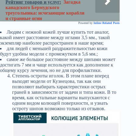
Рейтинг товаров и услуг:
Загадка
канадского Бермудского
треугольника: исчезающие корабли
и странные огни
Powered by
Inline Related Posts
Людям с нежной кожей лучше купить тот аналог,
какой имеет расстояние между иглами 3,5 мм., такой
экземпляр наиболее распространен в наше время;
для людей с меньшей раздражительностью кожи
будут удобны модели с промежутком в 5,6 мм.;
самое же большое расстояние между шипами может
достигать 7 мм и чаще используется как дополнение к
общему курсу лечения, но не для профилактики.
Степень остроты иголок. В этом плане вперед
выходят модели от Кузнецова, так как они
позволяют выбирать характеристики острых
граней в зависимости от задачи и типа кожи. В то
время, как остальные варианты выпускаются с
одним видом колющей поверхности, и узнать
остроту шипов возможно только из отзывов.