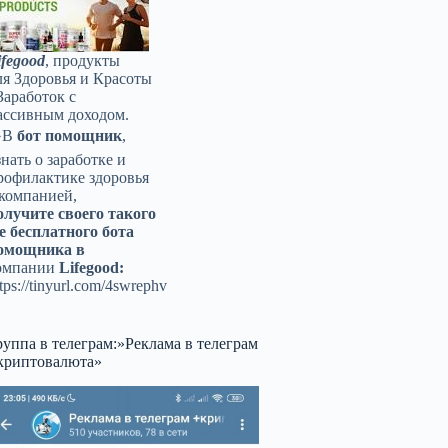
ifegood
, продукты
ля Здоровья и Красоты
Заработок с
ассивным доходом.
️В
бот помощник
,
знать о заработке и
рофилактике здоровья
 компанией,
олучите своего такого
е бесплатного бота
омощника в
омпании
Lifegood:
tps://tinyurl.com/4swrephv
руппа в телеграм:»Реклама в телеграм
криптовалюта»