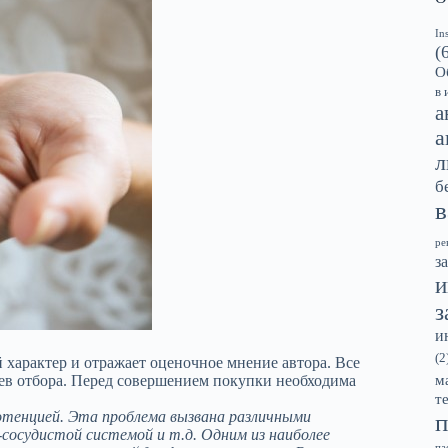
In
(
О
в 
а
а
л
б
в
ре
з
и
з
и
(2
характер и отражает оценочное мнение автора. Все
ев отбора. Перед совершением покупки необходима
м
т
отенцией. Эта проблема вызвана различными
п
-сосудистой системой и т.д. Одним из наиболее
па