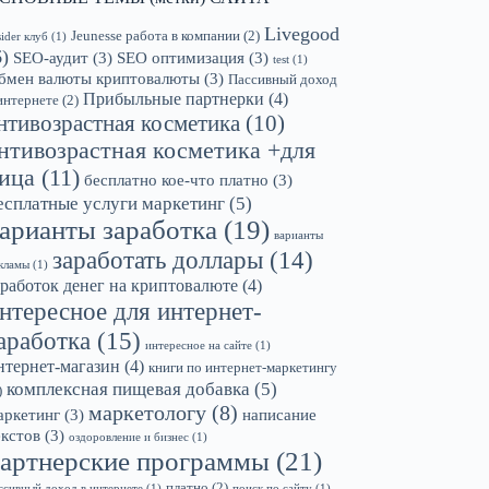
Livegood
Jeunesse работа в компании
(2)
sider клуб
(1)
6)
SEO-аудит
(3)
SEO оптимизация
(3)
test
(1)
бмен валюты криптовалюты
(3)
Пассивный доход
Прибыльные партнерки
(4)
интернете
(2)
нтивозрастная косметика
(10)
нтивозрастная косметика +для
ица
(11)
бесплатно кое-что платно
(3)
есплатные услуги маркетинг
(5)
арианты заработка
(19)
варианты
заработать доллары
(14)
кламы
(1)
аработок денег на криптовалюте
(4)
нтересное для интернет-
аработка
(15)
интересное на сайте
(1)
нтернет-магазин
(4)
книги по интернет-маркетингу
комплексная пищевая добавка
(5)
)
маркетологу
(8)
аркетинг
(3)
написание
екстов
(3)
оздоровление и бизнес
(1)
артнерские программы
(21)
платно
(2)
ссивный доход в интернете
(1)
поиск по сайту
(1)