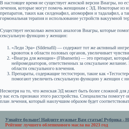
В настоящее время не существует женской версии Виагры, но ес
лечения, которые могут помочь женщинам с ЭД. Некоторые из н
препаратов, таких как силденафил, апоморфин и тадалафил, а та
гормональная терапия и использование устройств вакуумной те
Существует несколько женских аналогов Виагры, которые помог
сексуальную функцию у женщин:
«Леди Эра» (Sildenafil) — содержит тот же активный ингр
кровоток в области половых органов, увеличивает чувстви
«Виагра для женщин» (Flibanserin) — это препарат, котор
нейромедиаторов, ответственных за сексуальное желание
области сексуального влечения.
Препараты, содержащие тестостерон, такие как «Тестосте
помогают увеличить сексуальную функцию у женщин с ни
Несмотря на то, что женская ЭД может быть более сложной для д
у вас есть признаки этого расстройства. Специалисты помогут
план лечения, который наилучшим образом будет соответствова
Узнайте больше! Найдите нужные Вам статьи! Рубрика - Но
Рейтинг лучшего облепихового масла на 2023 год