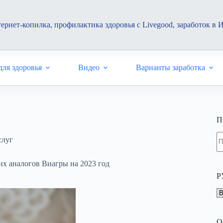
ернет-копилка, профилактика здоровья с Livegood, заработок в 
ля здоровья
Видео
Варианты заработка
П
Н
слуг
н
н
х аналогов Виагры на 2023 год
Р
Р
О