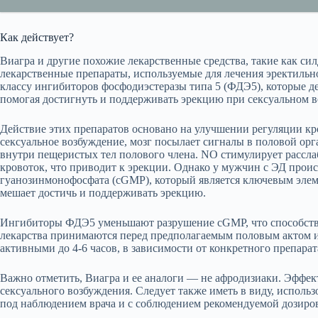
Как действует?
Виагра и другие похожие лекарственные средства, такие как си
лекарственные препараты, используемые для лечения эректильн
классу ингибиторов фосфодиэстеразы типа 5 (ФДЭ5), которые д
помогая достигнуть и поддерживать эрекцию при сексуальном 
Действие этих препаратов основано на улучшении регуляции кр
сексуальное возбуждение, мозг посылает сигналы в половой орг
внутри пещеристых тел полового члена. NO стимулирует рассл
кровоток, что приводит к эрекции. Однако у мужчин с ЭД прои
гуанозинмонофосфата (cGMP), который является ключевым элеме
мешает достичь и поддерживать эрекцию.
Ингибиторы ФДЭ5 уменьшают разрушение cGMP, что способств
лекарства принимаются перед предполагаемым половым актом и 
активными до 4-6 часов, в зависимости от конкретного препарат
Важно отметить, Виагра и ее аналоги — не афродизиаки. Эффек
сексуального возбуждения. Следует также иметь в виду, исполь
под наблюдением врача и с соблюдением рекомендуемой дозиро