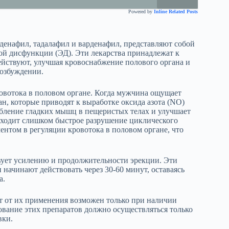
Powered by
Inline Related Posts
лденафил, тадалафил и варденафил, представляют собой
ой дисфункции (ЭД). Эти лекарства принадлежат к
ействуют, улучшая кровоснабжение полового органа и
возбуждении.
овотока в половом органе. Когда мужчина ощущает
ан, которые приводят к выработке оксида азота (NO)
абление гладких мышц в пещеристых телах и улучшает
сходит слишком быстрое разрушение циклического
нтом в регуляции кровотока в половом органе, что
ует усилению и продолжительности эрекции. Эти
начинают действовать через 30-60 минут, оставаясь
а.
т от их применения возможен только при наличии
зование этих препаратов должно осуществляться только
вки.