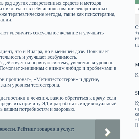
ть ряд других лекарственных средств и методов
их включают в себя использование лекарственных
кже терапевтические методы, такие как психотерапия,
рапии.
С
+
ают увеличить сексуальное желание и улучшить
н
н
едиент, что и Виагра, но в меньшей дозе. Повышает
тельность и улучшает возбудимость.
ый действует на нервную систему, увеличивая уровень
М
. Помогает женщинам с низким либидо и проблемами в
K
рон пропионат», «Метилтестостерон» и другие,
зким уровнем тестостерона.
S
иагностики и лечения, важно обратиться к врачу, если
К
 определить причину ЭД и разработать индивидуальный
п
ть вашим потребностям и здоровью.
с
«
Н
вости. Рейтинг товаров и услуг: