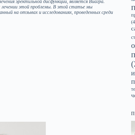
ечения эректильной дисфункции, является Виагра.
 лечении этой проблемы. В этой статье мы
анный на отзывах и исследованиях, проведенных среди
п
(4
с
с
о
(
и
п
т
ч
П