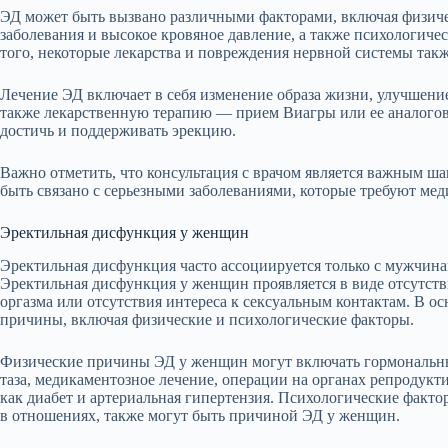
ЭД может быть вызвано различными факторами, включая физичес
заболевания и высокое кровяное давление, а также психологичес
того, некоторые лекарства и повреждения нервной системы такж
Лечение ЭД включает в себя изменение образа жизни, улучшени
также лекарственную терапию — прием Виагры или ее аналогов
достичь и поддерживать эрекцию.
Важно отметить, что консультация с врачом является важным ша
быть связано с серьезными заболеваниями, которые требуют ме
Эректильная дисфункция у женщин
Эректильная дисфункция часто ассоциируется только с мужчина
Эректильная дисфункция у женщин проявляется в виде отсутств
оргазма или отсутствия интереса к сексуальным контактам. В ос
причины, включая физические и психологические факторы.
Физические причины ЭД у женщин могут включать гормональны
таза, медикаментозное лечение, операции на органах репродукт
как диабет и артериальная гипертензия. Психологические фактор
в отношениях, также могут быть причиной ЭД у женщин.