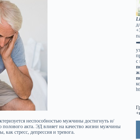
L
д
+
п
➡
у
п
с
п
ж
п
к
ht
Г
+
актеризуется неспособностью мужчины достигнуть и/
 полового акта. ЭД влияет на качество жизни мужчины
, как стресс, депрессия и тревога.