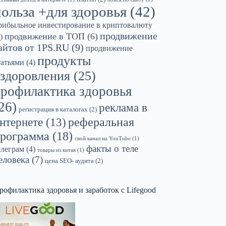
польза +для здоровья
(42)
рибыльное инвестирование в криптовалюту
продвижение
продвижение в ТОП
(6)
)
айтов от 1PS.RU
(9)
продвижение
продукты
татьями
(4)
здоровления
(25)
профилактика здоровья
26)
реклама в
регистрация в каталогах
(2)
реферальная
нтернете
(13)
рограмма
(18)
свой канал на YouTube
(1)
факты о теле
елеграм
(4)
товары из китая
(1)
еловека
(7)
цена SEO- аудита
(2)
рофилактика здоровья и заработок с Lifegood