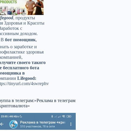
ifegood
, продукты
ля Здоровья и Красоты
Заработок с
ассивным доходом.
️В
бот помощник
,
знать о заработке и
рофилактике здоровья
 компанией,
олучите своего такого
е бесплатного бота
омощника в
омпании
Lifegood:
tps://tinyurl.com/4swrephv
руппа в телеграм:»Реклама в телеграм
криптовалюта»