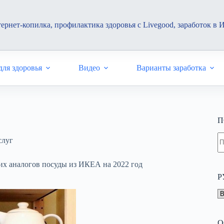
ернет-копилка, профилактика здоровья с Livegood, заработок в 
ля здоровья
Видео
Варианты заработка
П
Н
слуг
н
н
их аналогов посуды из ИКЕА на 2022 год
Р
Р
О