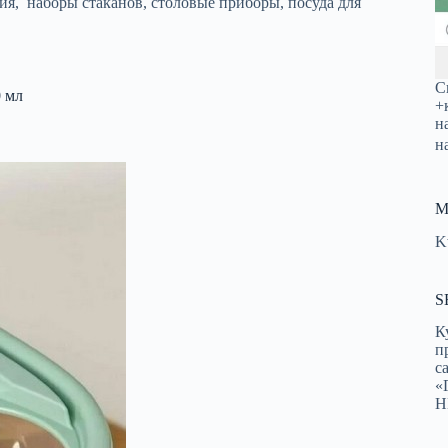
ия, наборы стаканов, столовые приборы, посуда для
С
0 мл
+
н
н
М
K
S
К
п
с
«
Н