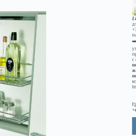
L
д
+
п
➡
у
п
с
п
ж
п
к
ht
Г
+