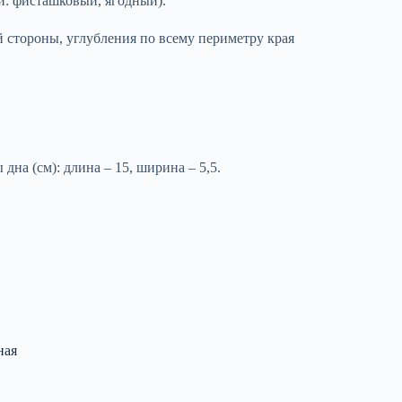
и: фисташковый, ягодный).
 стороны, углубления по всему периметру края
 дна (см): длина – 15, ширина – 5,5.
ная