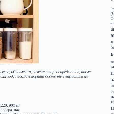
In
(
О
в 
а
а
л
б
в
ре
з
и
елье, обновлении, замене старых предметов, после
2022 год, можно выбрать доступные варианты на
з
и
(2
м
т
220, 900 мл
п
 прозрачная
па