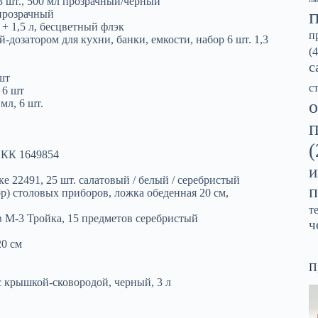
 3 шт., 500 мл прозрачный/черный
 прозрачный
 + 1,5 л, бесцветный флэк
п
дозатором для кухни, банки, емкости, набор 6 шт. 1,3
(4
с
 шт
с
 6 шт
о
мл, 6 шт.
(
 КК 1649854
и
22491, 25 шт. салатовый / белый / серебристый
п
р) столовых приборов, ложка обеденная 20 см,
т
в М-3 Тройка, 15 предметов серебристый
ч
20 см
П
рышкой-сковородой, черный, 3 л