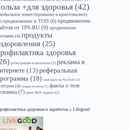
польза +для здоровья
(42)
рибыльное инвестирование в криптовалюту
продвижение
продвижение в ТОП
(6)
)
айтов от 1PS.RU
(9)
продвижение
продукты
татьями
(4)
здоровления
(25)
профилактика здоровья
26)
реклама в
регистрация в каталогах
(2)
реферальная
нтернете
(13)
рограмма
(18)
свой канал на YouTube
(1)
факты о теле
елеграм
(4)
товары из китая
(1)
еловека
(7)
цена SEO- аудита
(2)
рофилактика здоровья и заработок с Lifegood