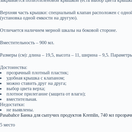
закрывается полиэтиленовой крышкой (есть выбор цвета крышк
Верхняя часть крышки: специальный клапан расположен с одной
(установка одной емкости на другую).
Отличается наличием мерной шкалы на боковой стороне.
Вместительность – 900 мл.
Размеры (см): длина – 19,5, высота – 11, ширина – 9,5. Параметры
Достоинства:
прозрачный плотный пластик;
удобная крышка с клапаном;
можно ставить друг на друга;
выбор цвета верха;
плотное прилегание (защита от влаги);
вместительная.
Недостатки:
не выявлены.
Pasabahce Банка для сыпучих продуктов Kremlin, 740 мл прозрач
5 место