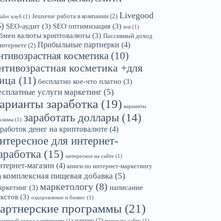
Livegood
Jeunesse работа в компании
(2)
sider клуб
(1)
6)
SEO-аудит
(3)
SEO оптимизация
(3)
test
(1)
бмен валюты криптовалюты
(3)
Пассивный доход
Прибыльные партнерки
(4)
интернете
(2)
нтивозрастная косметика
(10)
нтивозрастная косметика +для
ица
(11)
бесплатно кое-что платно
(3)
есплатные услуги маркетинг
(5)
арианты заработка
(19)
варианты
заработать доллары
(14)
кламы
(1)
аработок денег на криптовалюте
(4)
нтересное для интернет-
аработка
(15)
интересное на сайте
(1)
нтернет-магазин
(4)
книги по интернет-маркетингу
комплексная пищевая добавка
(5)
)
маркетологу
(8)
аркетинг
(3)
написание
екстов
(3)
оздоровление и бизнес
(1)
артнерские программы
(21)
платно
(2)
ссивный доход в интернете
(1)
поиск по сайту
(1)