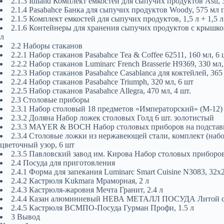
2.1.3 Idiland Комплект емкостей для сыпучих продуктов Asti,
2.1.4 Pasabahce Банка для сыпучих продуктов Woody, 575 мл
2.1.5 Комплект емкостей для сыпучих продуктов, 1,5 л + 1,5 л
2.1.6 Контейнеры для хранения сыпучих продуктов с крышкой-
л
2.2 Наборы стаканов
2.2.1 Набор стаканов Pasabahce Tea & Coffee 62511, 160 мл, 6
2.2.2 Набор стаканов Luminarc French Brasserie H9369, 330 мл,
2.2.3 Набор стаканов Pasabahce Casablanca для коктейлей, 365 
2.2.4 Набор стаканов Pasabahce Triumph, 320 мл, 6 шт
2.2.5 Набор стаканов Pasabahce Allegra, 470 мл, 4 шт.
2.3 Столовые приборы
2.3.1 Набор столовый 18 предметов «Императорский» (М-12)
2.3.2 Доляна Набор ложек столовых Голд 6 шт. золотистый
2.3.3 MAYER & BOCH Набор столовых приборов на подставке 
2.3.4 Столовые ложки из нержавеющей стали, комплект (набо
цветочный узор, 6 шт
2.3.5 Павловский завод им. Кирова Набор столовых приборо
2.4 Посуда для приготовления
2.4.1 Форма для запекания Luminarc Smart Cuisine N3083, 32х
2.4.2 Кастрюля Kukmara Мраморная, 2 л
2.4.3 Кастрюля-жаровня Мечта Гранит, 2.4 л
2.4.4 Казан алюминиевый НЕВА МЕТАЛЛ ПОСУДА Литой с к
2.4.5 Кастрюля ВСМПО-Посуда Гурман Профи, 1.5 л
3 Вывод