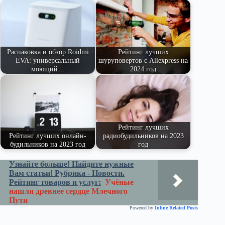
pe
ge
ра
ss
t
pp
m
r
ви
ni
ть
ki
Распаковка и обзор Roidmi
Рейтинг лучших
EVA: универсальный
шуруповертов с Aliexpress на
моющий…
2024 год
Рейтинг лучших
Рейтинг лучших онлайн-
радиобудильников на 2023
будильников на 2023 год
год
Узнайте больше! Найдите нужные
Вам статьи! Рубрика - Новости.
Рейтинг товаров и услуг:
Учёные
нашли древнее сердце Млечного
Пути
Powered by
Inline Related Posts