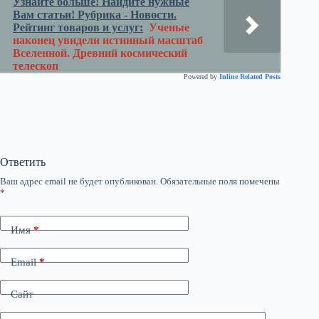
Узнайте больше! Найдите нужные
Вам статьи! Рубрика - Новости.
Рейтинг товаров и услуг:
Ученые
наконец увидели истинный масштаб
Вселенной. Древний космический
телескоп
Powered by
Inline Related Posts
Ответить
Ваш адрес email не будет опубликован.
Обязательные поля помечены
*
Имя
*
Email
*
Сайт