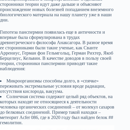
сторонники теории идут даже дальше и объясняют
происхождение новых болезней попаданием внеземного
биологического материала на нашу планету уже в наши
дни.
Гипотеза панспермии появилась еще в античности и
впервые была сформулирована в трудах
древнегреческого философа Анаксагора. В разное время
ее сторонниками были такие ученые, как Сванте
Аррениус, Герман фон Гельмгольц, Герман Рихтер, Якоб
Берцелиус, Кельвин. В качестве доводов в пользу своей
теории, сторонники панспермии приводят такие
наблюдения:
Микроорганизмы способны долго, в «спячке»
переживать экстремальные условия вроде радиации,
отсутствия кислорода, вакуума.
Солнечная система содержит целый ряд объектов, на
которых находят не относящиеся к деятельности
человека органических соединений – от молекул сахаров
до белковых соединений. Пример такой находки –
метеорит Acfer 086, где в 2020 году был найден белок ##
гемолитин.