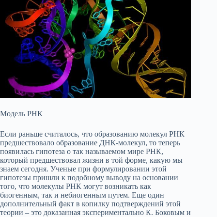
Модель РНК
Если раньше считалось, что образованию молекул РНК
предшествовало образование ДНК-молекул, то теперь
появилась гипотеза о так называемом мире РНК,
который предшествовал жизни в той форме, какую мы
знаем сегодня. Ученые при формулировании этой
гипотезы пришли к подобному выводу на основании
того, что молекулы РНК могут возникать как
биогенным, так и небиогенным путем. Еще один
дополнительный факт в копилку подтверждений этой
теории – это доказанная экспериментально К. Боковым и