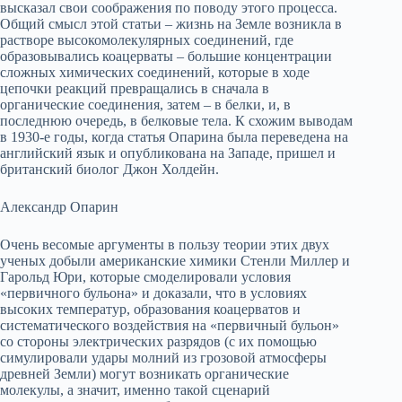
высказал свои соображения по поводу этого процесса.
Общий смысл этой статьи – жизнь на Земле возникла в
растворе высокомолекулярных соединений, где
образовывались коацерваты – большие концентрации
сложных химических соединений, которые в ходе
цепочки реакций превращались в сначала в
органические соединения, затем – в белки, и, в
последнюю очередь, в белковые тела. К схожим выводам
в 1930-е годы, когда статья Опарина была переведена на
английский язык и опубликована на Западе, пришел и
британский биолог Джон Холдейн.
Александр Опарин
Очень весомые аргументы в пользу теории этих двух
ученых добыли американские химики Стенли Миллер и
Гарольд Юри, которые смоделировали условия
«первичного бульона» и доказали, что в условиях
высоких температур, образования коацерватов и
систематического воздействия на «первичный бульон»
со стороны электрических разрядов (с их помощью
симулировали удары молний из грозовой атмосферы
древней Земли) могут возникать органические
молекулы, а значит, именно такой сценарий