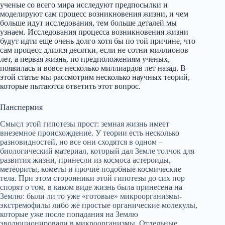
ученые со всего мира исследуют предпосылки и
моделируют сам процесс возникновения жизни, и чем
больше идут исследования, тем больше деталей мы
узнаем. Исследования процесса возникновения жизни
будут идти еще очень долго хотя бы по той причине, что
сам процесс длился десятки, если не сотни миллионов
лет, а первая жизнь, по предположениям ученых,
появилась и вовсе несколько миллиардов лет назад. В
этой статье мы рассмотрим несколько научных теорий,
которые пытаются ответить этот вопрос.
Панспермия
Смысл этой гипотезы прост: земная жизнь имеет
внеземное происхождение. У теории есть несколько
разновидностей, но все они сходятся в одном –
биологический материал, который дал Земле толчок для
развития жизни, принесли из космоса астероиды,
метеориты, кометы и прочие подобные космические
тела. При этом сторонники этой гипотезы до сих пор
спорят о том, в каком виде жизнь была принесена на
Землю: были ли то уже «готовые» микроорганизмы-
экстремофилы либо же простые органические молекулы,
которые уже после попадания на Землю
эволюционировали в микроорганизмы. Отдельные