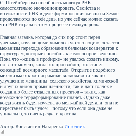
С. Штейнбергом способность молекул РНК
самостоятельно эволюционировать. Свойства и
возможности РНК в деле формирования жизни на Земле
продолжаются по сей день, но уже сейчас можно сказать,
что РНК играла в этом процессе немалую роль.
Главная загадка, которая до сих пор стоит перед
учеными, изучающими химическую эволюцию, остается
механизм перехода образования белковых коацерватов к
структурам, которые способны к самовоспроизведению.
Пока что «жизнь в пробирке» не удалось создать никому,
но в тот момент, когда это произойдет, это станет
сенсацией всемирного масштаба. Открытие подобного
механизма откроет огромные возможности как по
улучшению медицины, сельского хозяйства, химической
и других видов промышленности, так и даст толчок к
созданию более отдаленных проектов – таких, как
возможное терраформирование планет. Однако даже
когда жизнь будет изучена до мельчайшей детали, она не
перестанет быть чудом – потому что если она даже не
уникальна, то очень редка и красива.
Автор: Константин Назаренко
Источник