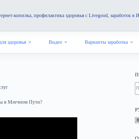
ернет-копилка, профилактика здоровья с Livegood, заработок в 
ля здоровья
Видео
Варианты заработка
П
Н
слуг
н
н
ы в Млечном Пути?
Р
Р
О