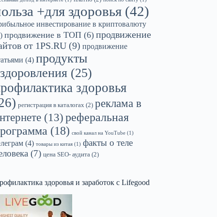
польза +для здоровья
(42)
рибыльное инвестирование в криптовалюту
продвижение
продвижение в ТОП
(6)
)
айтов от 1PS.RU
(9)
продвижение
продукты
татьями
(4)
здоровления
(25)
профилактика здоровья
26)
реклама в
регистрация в каталогах
(2)
реферальная
нтернете
(13)
рограмма
(18)
свой канал на YouTube
(1)
факты о теле
елеграм
(4)
товары из китая
(1)
еловека
(7)
цена SEO- аудита
(2)
рофилактика здоровья и заработок с Lifegood