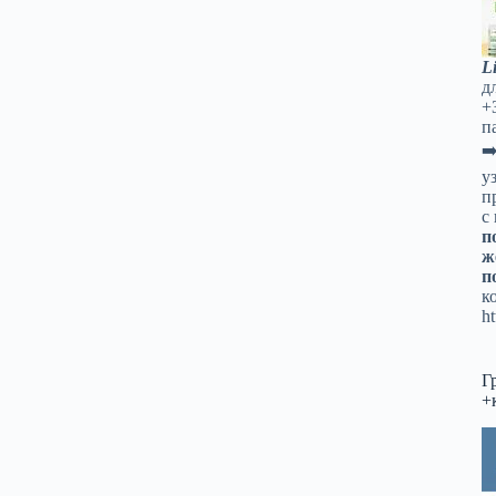
L
д
+
п
➡
у
п
с
п
ж
п
к
ht
Г
+