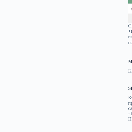
С
+
н
н
М
K
S
К
п
с
«
Н