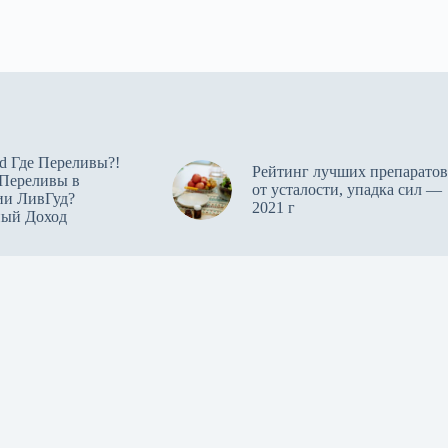
d Где Переливы?!
Рейтинг лучших препаратов
 Переливы в
от усталости, упадка сил —
ии ЛивГуд?
2021 г
ный Доход