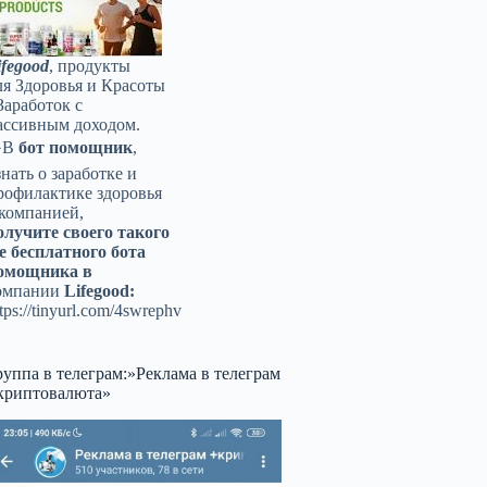
ifegood
, продукты
ля Здоровья и Красоты
Заработок с
ассивным доходом.
️В
бот помощник
,
знать о заработке и
рофилактике здоровья
 компанией,
олучите своего такого
е бесплатного бота
омощника в
омпании
Lifegood:
tps://tinyurl.com/4swrephv
руппа в телеграм:»Реклама в телеграм
криптовалюта»