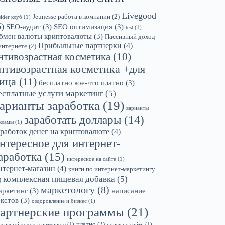
Livegood
Jeunesse работа в компании
(2)
sider клуб
(1)
6)
SEO-аудит
(3)
SEO оптимизация
(3)
test
(1)
бмен валюты криптовалюты
(3)
Пассивный доход
Прибыльные партнерки
(4)
интернете
(2)
нтивозрастная косметика
(10)
нтивозрастная косметика +для
ица
(11)
бесплатно кое-что платно
(3)
есплатные услуги маркетинг
(5)
арианты заработка
(19)
варианты
заработать доллары
(14)
кламы
(1)
аработок денег на криптовалюте
(4)
нтересное для интернет-
аработка
(15)
интересное на сайте
(1)
нтернет-магазин
(4)
книги по интернет-маркетингу
комплексная пищевая добавка
(5)
)
маркетологу
(8)
аркетинг
(3)
написание
екстов
(3)
оздоровление и бизнес
(1)
артнерские программы
(21)
платно
(2)
ссивный доход в интернете
(1)
поиск по сайту
(1)