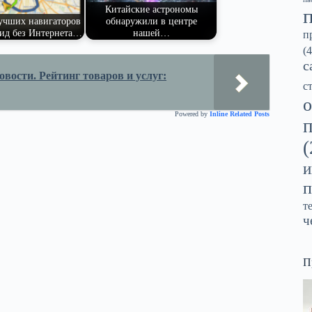
Китайские астрономы
учших навигаторов
обнаружили в центре
ид без Интернета…
нашей…
п
(4
с
вости. Рейтинг товаров и услуг:
с
о
Powered by
Inline Related Posts
(
и
п
т
ч
П