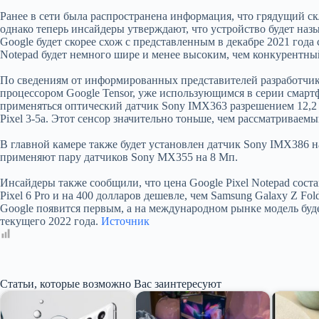
Ранее в сети была распространена информация, что грядущий ск
однако теперь инсайдеры утверждают, что устройство будет назы
Google будет скорее схож с представленным в декабре 2021 года
Notepad будет немного шире и менее высоким, чем конкурентны
По сведениям от информированных представителей разработчик
процессором Google Tensor, уже использующимся в серии смартф
применяться оптический датчик Sony IMX363 разрешением 12,2 
Pixel 3-5a. Этот сенсор значительно тоньше, чем рассматриваем
В главной камере также будет установлен датчик Sony IMX386 
применяют пару датчиков Sony MX355 на 8 Мп.
Инсайдеры также сообщили, что цена Google Pixel Notepad соста
Pixel 6 Pro и на 400 долларов дешевле, чем Samsung Galaxy Z Fo
Google появится первым, а на международном рынке модель буде
текущего 2022 года.
Источник
Статьи, которые возможно Вас заинтересуют