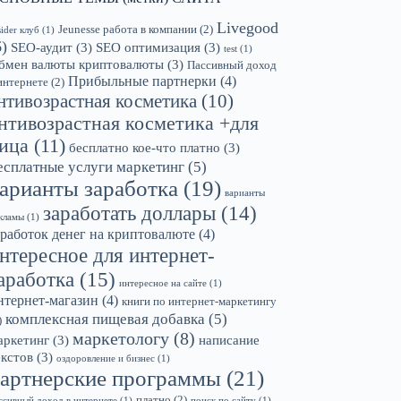
Livegood
Jeunesse работа в компании
(2)
sider клуб
(1)
6)
SEO-аудит
(3)
SEO оптимизация
(3)
test
(1)
бмен валюты криптовалюты
(3)
Пассивный доход
Прибыльные партнерки
(4)
интернете
(2)
нтивозрастная косметика
(10)
нтивозрастная косметика +для
ица
(11)
бесплатно кое-что платно
(3)
есплатные услуги маркетинг
(5)
арианты заработка
(19)
варианты
заработать доллары
(14)
кламы
(1)
аработок денег на криптовалюте
(4)
нтересное для интернет-
аработка
(15)
интересное на сайте
(1)
нтернет-магазин
(4)
книги по интернет-маркетингу
комплексная пищевая добавка
(5)
)
маркетологу
(8)
аркетинг
(3)
написание
екстов
(3)
оздоровление и бизнес
(1)
артнерские программы
(21)
платно
(2)
ссивный доход в интернете
(1)
поиск по сайту
(1)