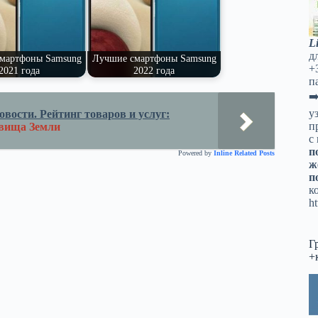
L
д
мартфоны Samsung
Лучшие смартфоны Samsung
+
2021 года
2022 года
п
➡
у
вости. Рейтинг товаров и услуг:
п
овища Земли
с
п
Powered by
Inline Related Posts
ж
п
к
ht
Г
+