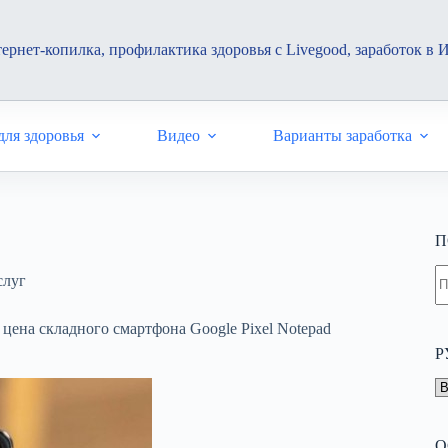
ернет-копилка, профилактика здоровья с Livegood, заработок в 
ля здоровья
Видео
Варианты заработка
П
Н
слуг
н
н
цена складного смартфона Google Pixel Notepad
Р
Р
О