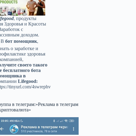
ifegood
, продукты
ля Здоровья и Красоты
Заработок с
ассивным доходом.
️В
бот помощник
,
знать о заработке и
рофилактике здоровья
 компанией,
олучите своего такого
е бесплатного бота
омощника в
омпании
Lifegood:
tps://tinyurl.com/4swrephv
руппа в телеграм:»Реклама в телеграм
криптовалюта»