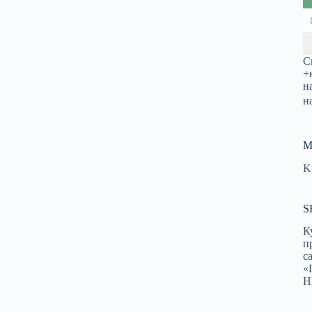
С
+
н
н
М
K
S
К
п
с
«
Н