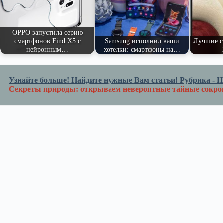
OPPO запустила серию
смартфонов Find X5 с
Samsung исполнил ваши
Лучшие с
нейронным…
хотелки: смартфоны на…
Узнайте больше! Найдите нужные Вам статьи! Рубрика - Но
Секреты природы: открываем невероятные тайные сокр