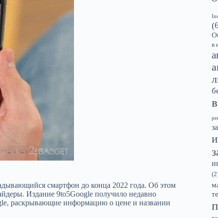
In
(
О
в 
а
а
л
б
в
ре
з
и
з
и
(2
адывающийся смартфон до конца 2022 года. Об этом
м
йдеры. Издание 9to5Google получило недавно
т
gle, раскрывающие информацию о цене и названии
п
па