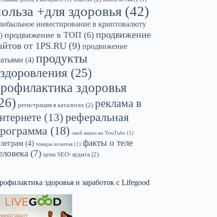
польза +для здоровья
(42)
рибыльное инвестирование в криптовалюту
продвижение
продвижение в ТОП
(6)
)
айтов от 1PS.RU
(9)
продвижение
продукты
татьями
(4)
здоровления
(25)
профилактика здоровья
26)
реклама в
регистрация в каталогах
(2)
реферальная
нтернете
(13)
рограмма
(18)
свой канал на YouTube
(1)
факты о теле
елеграм
(4)
товары из китая
(1)
еловека
(7)
цена SEO- аудита
(2)
рофилактика здоровья и заработок с Lifegood