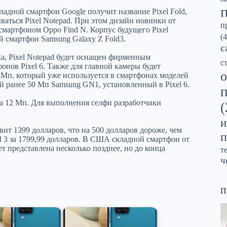
ладной смартфон Google получит название Pixel Fold,
ваться Pixel Notepad. При этом дизайн новинки от
п
 смартфоном Oppo Find N. Корпус будущего Pixel
(4
й смартфон Samsung Galaxy Z Fold3.
с
а, Pixel Notepad будет оснащен фирменным
с
онов Pixel 6. Также для главной камеры будет
о
Мп, который уже используется в смартфонах моделей
ый ранее 50 Мп Samsung GN1, установленный в Pixel 6.
на 12 Мп. Для выполнения селфи разработчики
(
и
вит 1399 долларов, что на 500 долларов дороже, чем
п
ld 3 за 1799,99 долларов. В США складной смартфон от
т представлена несколько позднее, но до конца
т
ч
П