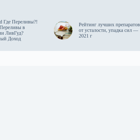
d Где Переливы?!
Рейтинг лучших препаратов
 Переливы в
от усталости, упадка сил —
ии ЛивГуд?
2021 г
ный Доход