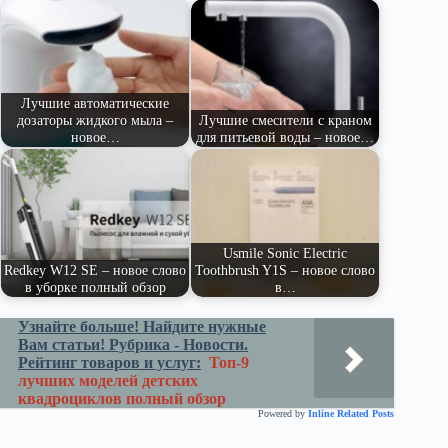
pe
ge
ра
ss
t
pp
m
r
ви
ni
ть
ki
Лучшие автоматические
дозаторы жидкого мыла –
Лучшие смесители с краном
новое…
для питьевой воды – новое…
Usmile Sonic Electric
Redkey W12 SE – новое слово
Toothbrush Y1S – новое слово
в уборке полный обзор
в…
Узнайте больше! Найдите нужные
Вам статьи! Рубрика - Новости.
Рейтинг товаров и услуг:
Топ-9
лучших моделей детских
квадроциклов полный обзор
Powered by
Inline Related Posts