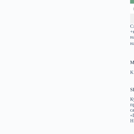
С
+
н
н
М
K
S
К
п
с
«
Н