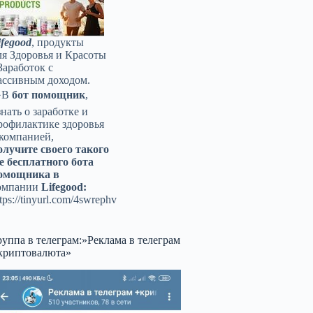
ifegood
, продукты
ля Здоровья и Красоты
Заработок с
ассивным доходом.
️В
бот помощник
,
знать о заработке и
рофилактике здоровья
 компанией,
олучите своего такого
е бесплатного бота
омощника в
омпании
Lifegood:
tps://tinyurl.com/4swrephv
руппа в телеграм:»Реклама в телеграм
криптовалюта»