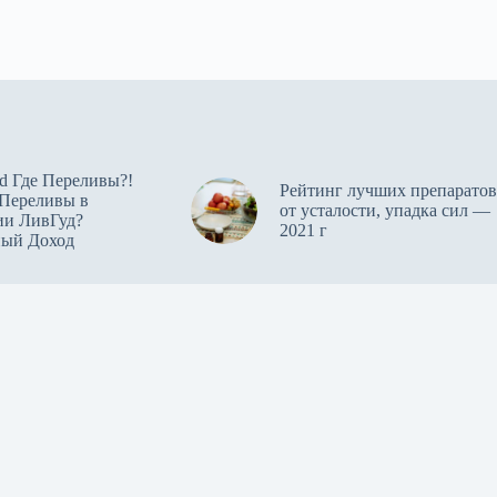
d Где Переливы?!
Рейтинг лучших препаратов
 Переливы в
от усталости, упадка сил —
ии ЛивГуд?
2021 г
ный Доход