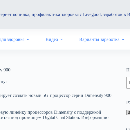
ернет-копилка, профилактика здоровья с Livegood, заработок в 
ля здоровья
Видео
Варианты заработка
y 900
П
Н
слуг
н
н
ирует создать новый 5G-процессор серии Dimensity 900
Р
Р
вую линейку процессоров Dimensity с поддержкой
итая под прозвищем Digital Chat Station. Информацию
О