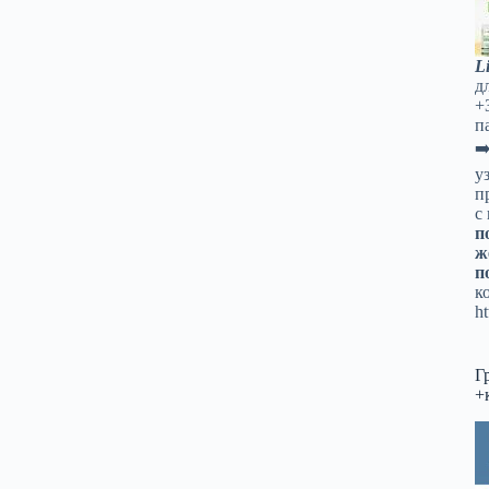
L
д
+
п
➡
у
п
с
п
ж
п
к
ht
Г
+