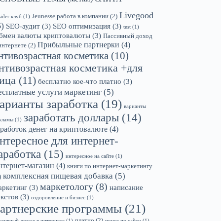
Livegood
Jeunesse работа в компании
(2)
sider клуб
(1)
6)
SEO-аудит
(3)
SEO оптимизация
(3)
test
(1)
бмен валюты криптовалюты
(3)
Пассивный доход
Прибыльные партнерки
(4)
интернете
(2)
нтивозрастная косметика
(10)
нтивозрастная косметика +для
ица
(11)
бесплатно кое-что платно
(3)
есплатные услуги маркетинг
(5)
арианты заработка
(19)
варианты
заработать доллары
(14)
кламы
(1)
аработок денег на криптовалюте
(4)
нтересное для интернет-
аработка
(15)
интересное на сайте
(1)
нтернет-магазин
(4)
книги по интернет-маркетингу
комплексная пищевая добавка
(5)
)
маркетологу
(8)
аркетинг
(3)
написание
екстов
(3)
оздоровление и бизнес
(1)
артнерские программы
(21)
платно
(2)
ссивный доход в интернете
(1)
поиск по сайту
(1)