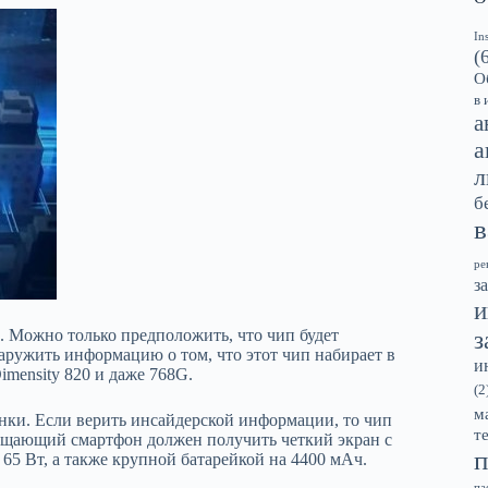
In
(
О
в 
а
а
л
б
в
ре
з
и
 Можно только предположить, что чип будет
з
аружить информацию о том, что этот чип набирает в
и
imensity 820 и даже 768G.
(2
м
нки. Если верить инсайдерской информации, то чип
т
ещающий смартфон должен получить четкий экран с
п
 65 Вт, а также крупной батарейкой на 4400 мАч.
па