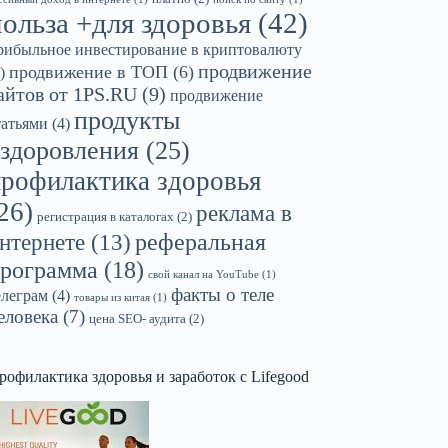
польза +для здоровья
(42)
рибыльное инвестирование в криптовалюту
продвижение
продвижение в ТОП
(6)
)
айтов от 1PS.RU
(9)
продвижение
продукты
татьями
(4)
здоровления
(25)
профилактика здоровья
26)
реклама в
регистрация в каталогах
(2)
реферальная
нтернете
(13)
рограмма
(18)
свой канал на YouTube
(1)
факты о теле
елеграм
(4)
товары из китая
(1)
еловека
(7)
цена SEO- аудита
(2)
рофилактика здоровья и заработок с Lifegood