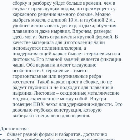
сборку и разборку уйдет больше времени, чем в
случае с предыдущим видом, но преимуществ у
каркасного решения намного больше. Можно
выбрать модель с длиной 10 м. и глубиной 2 м.,
удобнее использовать для игр, отдыха, обучения
плаванию и даже ныряния. Впрочем, размеры
здесь могут быть ограничены круглой формой. В
качестве материала для изготовления чаши
используется поливинилхлорид, а
поддерживающий каркас бывает стержневым или
листовым. Его главной задачей является фиксация
чаши. Оба варианта имеют следующие
особенности. Стержневые – имеют
горизонтальные или вертикальные ребра
жесткости. Такой каркас прост в сборке, но не
радует глубиной и не подходит для плавания и
ныряния. Листовые – секционные металлические
модули, скрепленные между собой. Внутри
помещен ПВХ-чехол для удержания жидкости. Это
довольно глубокая конструкция, которую
выбирают специально для ныряния.
Достоинства:
бывает разной формы и габаритов, достаточно
прочный и устойчивый к температурным перепадам;