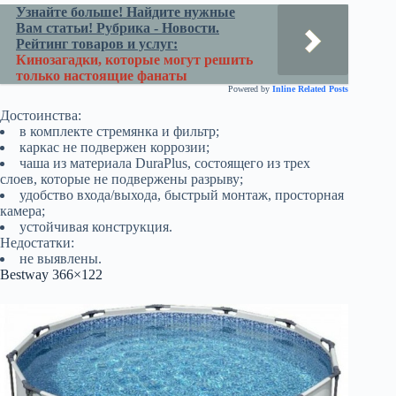
Узнайте больше! Найдите нужные
Вам статьи! Рубрика - Новости.
Рейтинг товаров и услуг:
Кинозагадки, которые могут решить
только настоящие фанаты
Powered by
Inline Related Posts
Достоинства:
в комплекте стремянка и фильтр;
каркас не подвержен коррозии;
чаша из материала DuraPlus, состоящего из трех
слоев, которые не подвержены разрыву;
удобство входа/выхода, быстрый монтаж, просторная
камера;
устойчивая конструкция.
Недостатки:
не выявлены.
Bestway 366×122