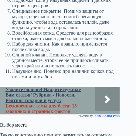
Подложка. Есть у надувных моделей и детских
игровых центров.
Специальное покрытие. Помимо защиты от
мусора, еще выполняет теплосберегающую
функцию, чтобы вода оставалась теплой, даже
когда на улице стало прохладно.
Волейбольная сетка. Средство для разнообразия
отдыха, имеет смысл для больших бассейнов.
Набор для чистки. Как правило, применяется
после слива воды.
Сливной клапан. Позволяет удалять воду в
удобном месте, чтобы ее не пришлось сливать
через край или использовать насос.
Надувное дно. Полезно при наличии кочков под
ногами или ухабов.
Узнайте больше! Найдите нужные
Вам статьи! Рубрика - Новости.
Рейтинг товаров и услуг:
Бесконечные темы для бесед: 15
забавных и странных фактов
Powered by
Inline Related Posts
Выбор места
Такую конструкцию принято размещать на открытом