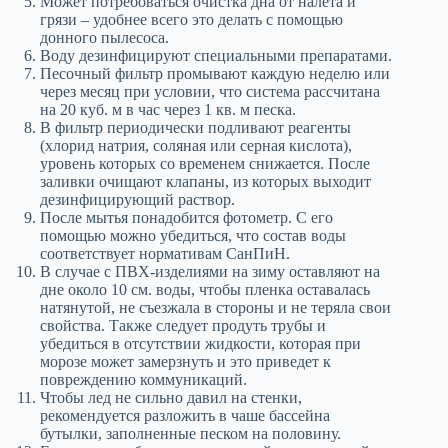
Может потребоваться очистка дна от налета и
грязи – удобнее всего это делать с помощью
донного пылесоса.
Воду дезинфицируют специальными препаратами.
Песочный фильтр промывают каждую неделю или
через месяц при условии, что система рассчитана
на 20 куб. м в час через 1 кв. м песка.
В фильтр периодически подливают реагенты
(хлорид натрия, соляная или серная кислота),
уровень которых со временем снижается. После
заливки очищают клапаны, из которых выходит
дезинфицирующий раствор.
После мытья понадобится фотометр. С его
помощью можно убедиться, что состав воды
соответствует нормативам СанПиН.
В случае с ПВХ-изделиями на зиму оставляют на
дне около 10 см. воды, чтобы пленка оставалась
натянутой, не съезжала в стороны и не теряла свои
свойства. Также следует продуть трубы и
убедиться в отсутствии жидкости, которая при
морозе может замерзнуть и это приведет к
повреждению коммуникаций.
Чтобы лед не сильно давил на стенки,
рекомендуется разложить в чаше бассейна
бутылки, заполненные песком на половину.