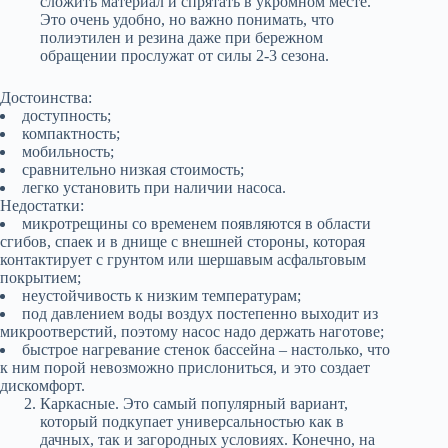
сложить материал и спрятать в укромном месте.
Это очень удобно, но важно понимать, что
полиэтилен и резина даже при бережном
обращении прослужат от силы 2-3 сезона.
Достоинства:
доступность;
компактность;
мобильность;
сравнительно низкая стоимость;
легко установить при наличии насоса.
Недостатки:
микротрещины со временем появляются в области
сгибов, спаек и в днище с внешней стороны, которая
контактирует с грунтом или шершавым асфальтовым
покрытием;
неустойчивость к низким температурам;
под давлением воды воздух постепенно выходит из
микроотверстий, поэтому насос надо держать наготове;
быстрое нагревание стенок бассейна – настолько, что
к ним порой невозможно прислониться, и это создает
дискомфорт.
Каркасные. Это самый популярный вариант,
который подкупает универсальностью как в
дачных, так и загородных условиях. Конечно, на