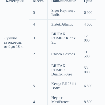
Категория
Место
Наименование
Цена
Siger Наутилус
5
6 990
Isofix
4
Zlatek Atlantic
4 000
BRITAX
12
Лучшие
3
ROMER Kidfix
000
автокресла
SL
от 9 до 18 кг
11
2
Chicco Cosmos
500
BRITAX
53
1
ROMER
000
Dualfix i-Size
Kenga BH2311i
5
6 500
Isofix
Heyner
4
MaxiProtect
8 500