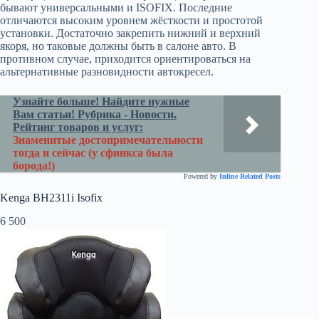
бывают универсальными и ISOFIX. Последние
отличаются высоким уровнем жёсткости и простотой
установки. Достаточно закрепить нижний и верхний
якоря, но таковые должны быть в салоне авто. В
противном случае, приходится ориентироваться на
альтернативные разновидности автокресел.
Узнайте больше! Найдите нужные
Вам статьи! Рубрика - Новости.
Рейтинг товаров и услуг:
Знаменитые достопримечательности
тогда и сейчас (у сфинкса была
борода!)
Powered by
Inline Related Posts
Kenga BH2311i Isofix
6 500