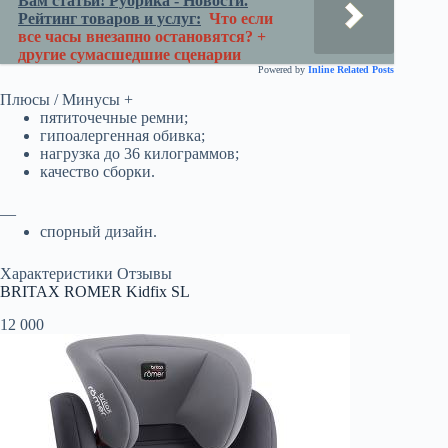
Вам статьи! Рубрика - Новости.
Рейтинг товаров и услуг:
Что если
все часы внезапно остановятся? +
другие сумасшедшие сценарии
Powered by
Inline Related Posts
Плюсы / Минусы +
пятиточечные ремни;
гипоалергенная обивка;
нагрузка до 36 килограммов;
качество сборки.
—
спорный дизайн.
Характеристики Отзывы
BRITAX ROMER Kidfix SL
12 000