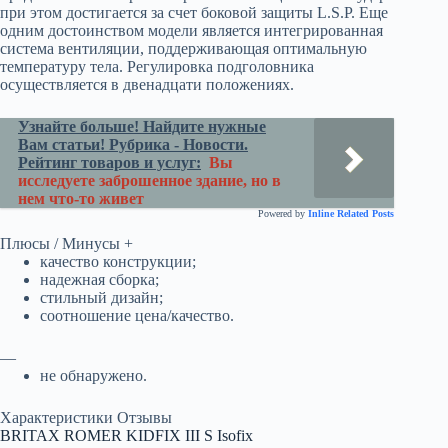
при этом достигается за счет боковой защиты L.S.P. Еще
одним достоинством модели является интегрированная
система вентиляции, поддерживающая оптимальную
температуру тела. Регулировка подголовника
осуществляется в двенадцати положениях.
Узнайте больше! Найдите нужные
Вам статьи! Рубрика - Новости.
Рейтинг товаров и услуг:
Вы
исследуете заброшенное здание, но в
нем что-то живет
Powered by
Inline Related Posts
Плюсы / Минусы +
качество конструкции;
надежная сборка;
стильный дизайн;
соотношение цена/качество.
—
не обнаружено.
Характеристики Отзывы
BRITAX ROMER KIDFIX III S Isofix