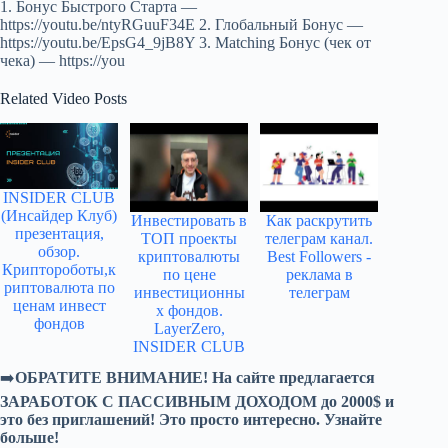
1. Бонус Быстрого Старта —
https://youtu.be/ntyRGuuF34E 2. Глобальный Бонус —
https://youtu.be/EpsG4_9jB8Y 3. Matching Бонус (чек от
чека) — https://you
Related Video Posts
INSIDER CLUB
(Инсайдер Клуб)
Инвестировать в
Как раскрутить
презентация,
ТОП проекты
телеграм канал.
обзор.
криптовалюты
Best Followers -
Криптороботы,к
по цене
реклама в
риптовалюта по
инвестиционны
телеграм
ценам инвест
х фондов.
фондов
LayerZero,
INSIDER CLUB
➡️
ОБРАТИТЕ ВНИМАНИЕ!
На сайте предлагается
ЗАРАБОТОК С ПАССИВНЫМ ДОХОДОМ до 2000$ и
это без приглашений! Это просто интересно. Узнайте
больше!