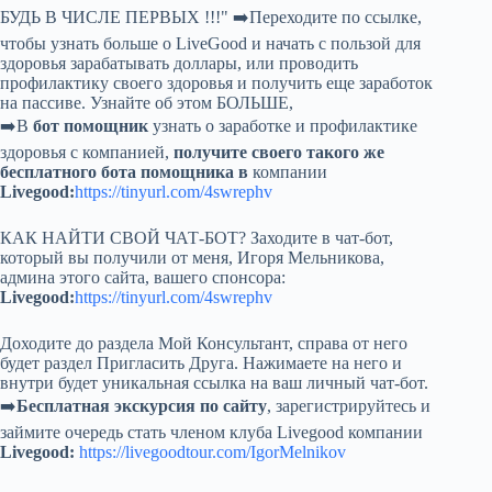
БУДЬ В ЧИСЛЕ ПЕРВЫХ !!!" ➡️Переходите по ссылке,
чтобы узнать больше о LiveGood и начать с пользой для
здоровья зарабатывать доллары, или проводить
профилактику своего здоровья и получить еще заработок
на пассиве. Узнайте об этом БОЛЬШЕ,
➡️В
бот помощник
узнать о заработке и профилактике
здоровья с компанией,
получите своего такого же
бесплатного бота помощника в
компании
Livegood:
https://tinyurl.com/4swrephv
КАК НАЙТИ СВОЙ ЧАТ-БОТ? Заходите в чат-бот,
который вы получили от меня, Игоря Мельникова,
админа этого сайта, вашего спонсора:
Livegood:
https://tinyurl.com/4swrephv
Доходите до раздела Мой Консультант, справа от него
будет раздел Пригласить Друга. Нажимаете на него и
внутри будет уникальная ссылка на ваш личный чат-бот.
➡️
Бесплатная экскурсия по сайту
, зарегистрируйтесь и
займите очередь стать членом клуба Livegood компании
Livegood:
https://livegoodtour.com/IgorMelnikov