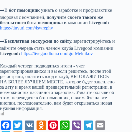
➡️В
бот помощник
узнать о заработке и профилактике
здоровья с компанией,
получите своего такого же
бесплатного бота помощника в
компании
Livegood:
https://tinyurl.com/4swrephv
➡️
Бесплатная экскурсия по сайту,
зарегистрируйтесь и
займите очередь стать членом клуба Livegood компании
Livegood:
https://livegoodtour.com/IgorMelnikov
Каждый четверг подводяться итоги - учет
зарегистрировавшихся и вы если решитесь, после этой
регистраци, оплатить вход в клуб, ВЫ ОКАЖИТЕСЬ
НА БОЛЕЕ ЛУЧШЕМ МЕСТЕ, которое будет зацеплено
за дату и время вашей предварительной регистрации, в
возможностях пассивного заработка. Узнайте больше об
этом, переходите в бот помошник, нажимайте на все
кнопки, последовательно, вам будет открываться новая
нужная информация.
Fa
T
V
O
Pi
W
Vi
Te
E