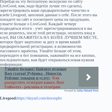
Перейдя на эту бесплатную экскурсию по сайту
LiveGood, вам, надо будет(и лучше это сделать),
зарегистрировать ваше предварительное членство в
клебе Livegood, заполнив данные о себе. После этого вы
попадете на сайт и посмотрите цены на продукцию,
узнаете больше о LiveGood. Каждый четверг
подводяться итоги - учет зарегистрировавшихся и вы
если решитесь, после этой регистраци, оплатить вход в
клуб, ВЫ ОКАЖИТЕСЬ НА БОЛЕЕ ЛУЧШЕМ МЕСТЕ,
которое будет зацеплено за дату и время вашей
предварительной регистрации, в возможностях
пассивного заработка. Узнайте больше об этом,
переходите в бот помошник, нажимайте на все кнопки,
последовательно, вам будет открываться новая нужная
информация:
Узнайте больше! Найдите нужные
Вам статьи! Рубрика - Новости.
Рейтинг товаров и услуг:
Как
раскрутить телеграм канал. Best
Followers - реклама в телеграм
Powered by
Inline Related Posts
Livegood:
https://tinyurl.com/4swrephv